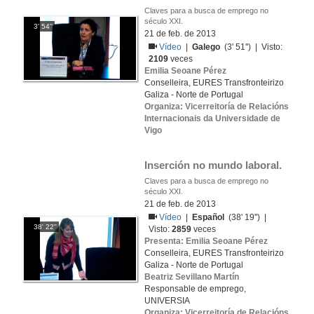
Claves para a busca de emprego no
século XXI.
3' 54''
21 de feb. de 2013
Vídeo
|
Galego
(3' 51'') | Visto:
2109
veces
Emilia Seoane Pérez
Conselleira, EURES Transfronteirizo
Galiza - Norte de Portugal
Organiza: Vicerreitoría de Relacións
Internacionais da Universidade de
Vigo
Inserción no mundo laboral.
Claves para a busca de emprego no
século XXI.
21 de feb. de 2013
Vídeo
|
Español
(38' 19'') |
38' 22''
Visto:
2859
veces
Presenta: Emilia Seoane Pérez
Conselleira, EURES Transfronteirizo
Galiza - Norte de Portugal
Beatriz Sevillano Martín
Responsable de emprego,
UNIVERSIA
Organiza: Vicerreitoría de Relacións