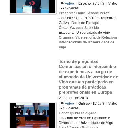
Vídeo
|
Español
(1' 34'') | Visto:
2249
veces
Presenta: Emilia Seoane Pérez
Conselleira, EURES Transfronteirizo
Galiza - Norte de Portugal
Óscar Vázquez Saborido
Estudante, Universidade de Vigo
Organiza: Vicerreitoría de Relacións
Internacionais da Universidade de
Vigo
Turno de preguntas 
Comunicación e intercambio 
de experiencias a cargo de 
alumnado da Universidade de 
Vigo que ten participado en 
programas de prácticas 
preprofesionais en Europa
21 de feb. de 2013
Vídeo
|
Galego
(11' 17'') | Visto:
11' 20''
2455
veces
Henar Quintas Salgado
Directora de Área de Equidade e
Diversidade, Universidade de Vigo
Uxía Vázquez Rodríguez