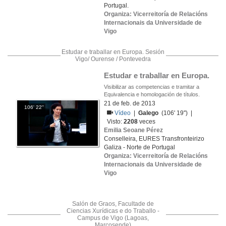
Portugal.
Organiza: Vicerreitoría de Relacións
Internacionais da Universidade de
Vigo
Estudar e traballar en Europa. Sesión
Vigo/ Ourense / Pontevedra
Estudar e traballar en Europa.
Visibilizar as competencias e tramitar a
Equivalencia e homologación de títulos.
21 de feb. de 2013
106' 22''
Vídeo
|
Galego
(106' 19'') |
Visto:
2208
veces
Emilia Seoane Pérez
Conselleira, EURES Transfronteirizo
Galiza - Norte de Portugal
Organiza: Vicerreitoría de Relacións
Internacionais da Universidade de
Vigo
Salón de Graos, Facultade de
Ciencias Xurídicas e do Traballo -
Campus de Vigo (Lagoas,
Marcosende)