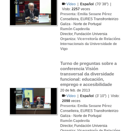
70' 38''
Vídeo
|
Español
(70' 38'') |
Visto:
2257
veces
Presenta: Emilia Seoane Pérez
Conselleira, EURES Transfronteirizo
Galiza - Norte de Portugal
Ramón Capdevila
Director, Fundación Universia
Organiza: Vicerreitoría de Relacións
Internacionais da Universidade de
Vigo
Turno de preguntas sobre a 
conferencia Visión 
transversal da diversidade 
funcional: educación, 
emprego e accesibilidade
20 de feb. de 2013
3' 10''
Vídeo
|
Español
(3' 10'') | Visto:
2098
veces
Presenta: Emilia Seoane Pérez
Conselleira, EURES Transfronteirizo
Galiza - Norte de Portugal
Ramón Capdevila
Director, Fundación Universia
Organiza: Vicerreitoría de Relacións