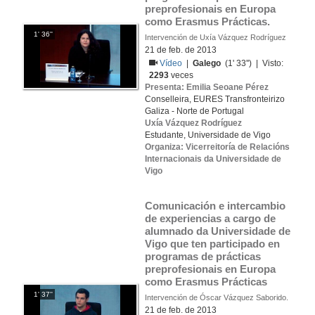
preprofesionais en Europa 
como Erasmus Prácticas.
1' 36''
Intervención de Uxía Vázquez Rodríguez
21 de feb. de 2013
Vídeo
|
Galego
(1' 33'') | Visto:
2293
veces
Presenta: Emilia Seoane Pérez
Conselleira, EURES Transfronteirizo
Galiza - Norte de Portugal
Uxía Vázquez Rodríguez
Estudante, Universidade de Vigo
Organiza: Vicerreitoría de Relacións
Internacionais da Universidade de
Vigo
Comunicación e intercambio 
de experiencias a cargo de 
alumnado da Universidade de 
Vigo que ten participado en 
programas de prácticas 
preprofesionais en Europa 
como Erasmus Prácticas  
1' 37''
Intervención de Óscar Vázquez Saborido.
21 de feb. de 2013