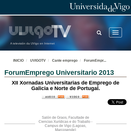
TOGGLE
Toggle
SEARCH
navigatio
A televisión da UVigo en Internet
INICIO
UVIGOTV
Canle emprego
ForumEmpr
...
ForumEmprego Universitario 2013
XII Xornadas Universitarias de Emprego de
Galicia e Norte de Portugal.
Salón de Graos, Facultade de
Ciencias Xurídicas e do Traballo -
Campus de Vigo (Lagoas,
Marcosende)