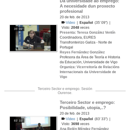
Da universidade ao emprego: 
A necesidade dun proxecto 
profesional
20 de feb. de 2013
Vídeo
|
Español
(35' 09'') |
Visto:
2048
veces
35' 09''
Presenta: Teresa González Ventín
Coordinadora, EURES
Transfronteirizo Galiza - Norte de
Portugal
Reyes Fernández González
Profesora da Área de Teoría e Historia
da Educación, Universidade de Vigo
Organiza: Vicerreitoría de Relacións
Internacionais da Universidade de
Vigo
Terceiro Sector e emprego. Sesión
Ourense.
Terceiro Sector e emprego: 
Posibilidade, utopia,..?
20 de feb. de 2013
Vídeo
|
Español
(83' 33'') |
83' 33''
Visto:
3698
veces
Ana Belén Méndez Fernández