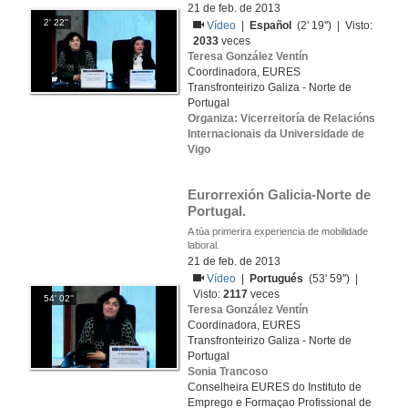
21 de feb. de 2013
2' 22''
Vídeo
|
Español
(2' 19'') | Visto:
2033
veces
Teresa González Ventín
Coordinadora, EURES
Transfronteirizo Galiza - Norte de
Portugal
Organiza: Vicerreitoría de Relacións
Internacionais da Universidade de
Vigo
Eurorrexión Galicia-Norte de 
Portugal.
A túa primerira experiencia de mobilidade
laboral.
21 de feb. de 2013
Vídeo
|
Portugués
(53' 59'') |
Visto:
2117
veces
54' 02''
Teresa González Ventín
Coordinadora, EURES
Transfronteirizo Galiza - Norte de
Portugal
Sonia Trancoso
Conselheira EURES do Instituto de
Emprego e Formaçao Profissional de