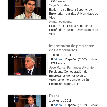
1' 24''
2505
veces
Yago González
Exalumno da Escola Superior de
Enxeñería Industrial, Universidade de
Vigo
Adrián Folqueira
Exalumno da Escola Superior de
Enxeñería Industrial, Universidade de
Vigo
Intervención do presidente 
dos empresarios
1 de xul. de 2011
3' 30''
Vídeo
|
Español
(3' 30'') | Visto:
2751
veces
José Manuel Fernández Alvariño
Presidente Confederación de
Empresarios de Pontevedra,
Vicepresidente Confederación
Empresarios de Galicia
Peche
1' 52''
1 de xul. de 2011
Vídeo
|
Español
(1' 52'') | Visto: