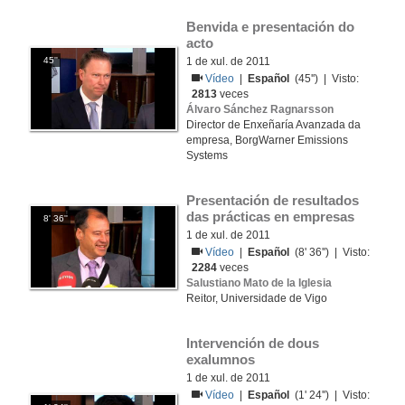
Benvida e presentación do 
acto
45''
1 de xul. de 2011
Vídeo
|
Español
(45'') | Visto:
2813
veces
Álvaro Sánchez Ragnarsson
Director de Enxeñaría Avanzada da
empresa, BorgWarner Emissions
Systems
Presentación de resultados 
das prácticas en empresas
8' 36''
1 de xul. de 2011
Vídeo
|
Español
(8' 36'') | Visto:
2284
veces
Salustiano Mato de la Iglesia
Reitor, Universidade de Vigo
Intervención de dous 
exalumnos
1 de xul. de 2011
Vídeo
|
Español
(1' 24'') | Visto: