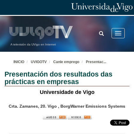
TOGGLE
Toggle
SEARCH
navigatio
A televisión da UVigo en Internet
INICIO
UVIGOTV
Canle emprego
Presentac
...
Presentación dos resultados das
prácticas en empresas
Universidade de Vigo
Crta. Zamanes, 20. Vigo , BorgWarner Emissions Systems