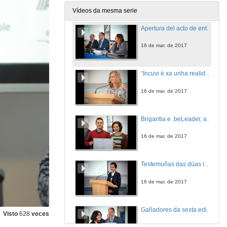
16 de mar. de 2017
Vídeos da mesma serie
Apertura del acto de entrega de premios da sexta edición da convocatoria Incuvi-Emprende
16 de mar. de 2017
“Incuvi é xa unha realidade como fábrica de emprendedores e con el estamos asistindo ao cumprimento dunha materia pendente da universidade española"
16 de mar. de 2017
Brigantia e .beLeader, as dúas iniciativas gañadoras dos premios Incuvi-Avanza 2017
16 de mar. de 2017
Testemuñas das dúas iniciativas gañadoras dos premios Incuvi-Avanza 2017
16 de mar. de 2017
Gañadores da sexta edición dos premios Incuvi-Emprende
Visto
628
veces
16 de mar. de 2017