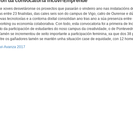
ción da convocatoria Incuvi-Emprende
te xoves desveláronse os proxectos que pasarán o vindeiro ano nas instalacións 
 entre 23 finalistas, das cales seis son do campus de Vigo, catro de Ourense e d
as tecnoloxías e a contorna dixital consolidan ano tras ano a súa presenza entre
rking ou economía colaborativa. Con todo, esta convocatoria foi a primeira de In
o da participación de estudantes do noso campus da creatividade, o de Ponteved
Tamén se incrementou de xeito importante a participación feminina, xa que dos 38
 entre os gañadores tamén se mantén unha situación case de equidade, con 12 home
uvi-Avanza 2017