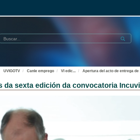
Buscar
Submit
UVIGOTV
Canle emprego
VI edic
...
Apertura del acto de entrega de
s da sexta edición da convocatoria Incu