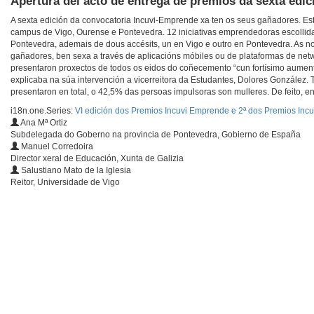
Apertura del acto de entrega de premios da sexta edi
A sexta edición da convocatoria Incuvi-Emprende xa ten os seus gañadores. Es
campus de Vigo, Ourense e Pontevedra. 12 iniciativas emprendedoras escollidas
Pontevedra, ademais de dous accésits, un en Vigo e outro en Pontevedra. As nov
gañadores, ben sexa a través de aplicacións móbiles ou de plataformas de netwo
presentaron proxectos de todos os eidos do coñecemento “cun fortísimo aument
explicaba na súa intervención a vicerreitora da Estudantes, Dolores González. 
presentaron en total, o 42,5% das persoas impulsoras son mulleres. De feito,
i18n.one.Series:
VI edición dos Premios Incuvi Emprende e 2ª dos Premios Inc
Ana Mª Ortiz
Subdelegada do Goberno na provincia de Pontevedra, Gobierno de España
Manuel Corredoira
Director xeral de Educación, Xunta de Galizia
Salustiano Mato de la Iglesia
Reitor, Universidade de Vigo