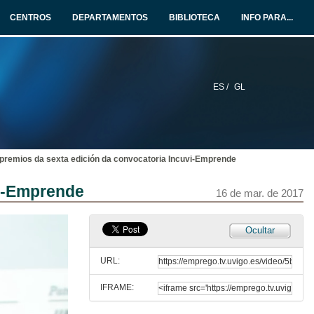
CENTROS
DEPARTAMENTOS
BIBLIOTECA
INFO PARA...
ES /
GL
 premios da sexta edición da convocatoria Incuvi-Emprende
vi-Emprende
16 de mar. de 2017
Ocultar
URL:
IFRAME:
VI edición dos premios Incuvi-Emprende 2017