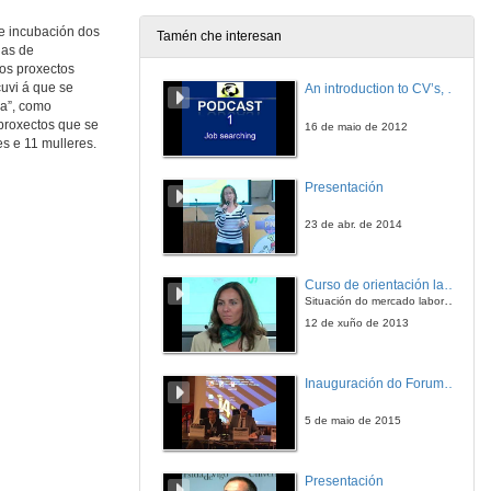
de incubación dos
Tamén che interesan
úas de
Discurso do reitor
 os proxectos
cuvi á que se
An introduction to CV’s, letters, and job searching
16 de mar. de 2017
ra”, como
 proxectos que se
16 de maio de 2012
s e 11 mulleres.
Presentación
23 de abr. de 2014
Curso de orientación laboral: Empléate. Módulo Conciénciate
Situación do mercado laboral. Da Universidade ao mundo laboral. Oportunidades de traballo e emprego.
12 de xuño de 2013
Inauguración do ForumEmprego: Dª Emilia Seoane
5 de maio de 2015
Presentación