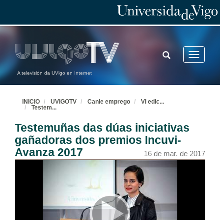
TOGGLE
Toggle
SEARCH
navigatio
A televisión da UVigo en Internet
INICIO
UVIGOTV
Canle emprego
VI edic
...
Testem
...
Testemuñas das dúas iniciativas
gañadoras dos premios Incuvi-
Avanza 2017
16 de mar. de 2017