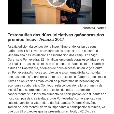
Visto
631
veces
Testemuñas das dúas iniciativas gañadoras dos
premios Incuvi-Avanza 2017
A sexta edición da convocatoria Incuvi-Emprende xa ten os seus
gañadores. Este xoves desveláronse os proxectos que pasarán o
vindeiro ano nas instalacións de incubación dos campus de Vigo,
Ourense e Pontevedra. 12 iniciativas emprendedoras escollidas entre
23 finalistas, das cales seis son do campus de Vigo, catro de Ourense
e dúas de Pontevedra, ademais de dous accésits, un en Vigo e outro
en Pontevedra. As novas tecnoloxías e a contorna dixital consolidan
ano tras ano a súa presenza entre os proxectos gañadores, ben sexa a
través de aplicacións móbiles ou de plataformas de networking ou
economía colaborativa. Con todo, esta convocatoria foi a primeira de
Incuvi á que se presentaron proxectos de todos os eidos do
coñecemento “cun fortísimo aumento da participación de estudantes do
noso campus da creatividade, o de Pontevedra”, como explicaba na
súa intervención a vicerreitora da Estudantes, Dolores González.
Tamén se incrementou de xeito importante a participación feminina, xa
que dos 38 proxectos que se presentaron en total, o 42,5% das