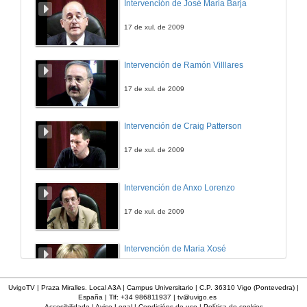
Intervención de José Maria Barja
17 de xul. de 2009
Intervención de Ramón Villlares
17 de xul. de 2009
Intervención de Craig Patterson
17 de xul. de 2009
Intervención de Anxo Lorenzo
17 de xul. de 2009
Intervención de Maria Xosé
17 de xul. de 2009
UvigoTV | Praza Miralles. Local A3A | Campus Universitario | C.P. 36310 Vigo (Pontevedra) |
España | Tlf: +34 986811937 |
tv@uvigo.es
Accesibilidade
|
Aviso Legal
|
Condicións de uso
|
Política de cookies