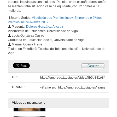
persoas impulsoras son mulleres. De feito, entre os gañadores tamén
se mantén unha situación case de equidade, con 12 homes e 11
mulleres.
i18n.one.Series:
VI edición dos Premios Incuvi Emprende e 2ª dos
Premios Incuvi-Avanza 2017
Presenta:
Dolores González Álvarez
Vicerreitora de Estudantes, Universidade de Vigo
Lucía González Castro
Graduada en Educación Social, Universidade de Vigo
Manuel Guerra Freire
VI edición dos premios Incuvi-Emprende 2017
Titulad en Enxeñería Técnica de Telecomunicación, Universidade de
Vigo
16 de mar. de 2017
Ocultar
Apertura del acto de entrega de premios da sexta edición da convocatoria Incuvi-Emprende
URL:
16 de mar. de 2017
IFRAME:
“Incuvi é xa unha realidade como fábrica de emprendedores e con el estamos asistindo ao cumprimento dunha materia pendente da universidade española"
Vídeos da mesma serie
16 de mar. de 2017