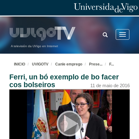
TOGGLE
Toggle
SEARCH
navigatio
A televisión da UVigo en Internet
INICIO
UVIGOTV
Canle emprego
Prese
...
F
...
Ferri, un bó exemplo de bo facer
cos bolseiros
11 de maio de 2016