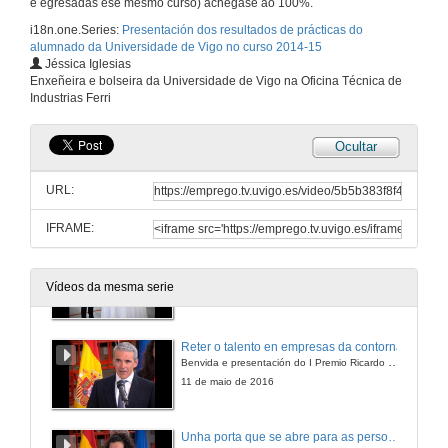
e egresadas ese mesmo curso) achégase ao 100%.
i18n.one.Series:
Presentación dos resultados de prácticas do
alumnado da Universidade de Vigo no curso 2014-15
Jéssica Iglesias
Enxeñeira e bolseira da Universidade de Vigo na Oficina Técnica de
Industrias Ferri
Ocultar
Presentación dos resultados de prácticas do alumnado da Universidade de Vigo no curso 2014-15
Industrias Ferri acolleu este mediodía a presentación do I Premio Ricardo Fernández á creatividade industrial
URL:
11 de maio de 2016
IFRAME:
Libro de firmas e visita á empresa
Vídeos da mesma serie
11 de maio de 2016
Reter o talento en empresas da contorna
Benvida e presentación do I Premio Ricardo Fernández á creatividade industrial
11 de maio de 2016
Unha porta que se abre para as persoas que se están a formar