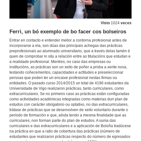
Visto
1024
veces
Ferri, un bó exemplo de bo facer cos bolseiros
Entrar en contacto e entender mellor a contorna profesional antes de
incorporarse a ela, son dúas das principais achegas das prácticas
preprofesionais ao alumnado universitario, que a través delas tamén é
quen de comprobar in situ a relación entre as titulacións que estudan e
a realidade profesional. Mentres, no caso das empresas ou
institucións, as prácticas son un xeito de poñer a proba a xente nova,
testando coñecementos, capacidades e actitudes e preseleccionar
persoas que poden ter un encaixe profesional nestas firmas ou
entidades. O pasado curso 2014/2015 un total de 4196 estudantes da
Universidade de Vigo realizaron prácticas, tanto curriculares, como
extracurriculares. Se no primeiro caso as prácticas están configuradas
como actividades académicas integradas como materias dun plan de
estudos con carácter obrigatorio ou optativo, no das extracurriculares,
trátase de prácticas que se desenvolven de xeito voluntario durante o
período de formación e que, aínda tendo a mesma finalidade que as
curriculares, non forman parte do plan de estudos. A suma das
curriculares e das extracurriculares e a aplicación de Boloña tradúcese
na práctica en que a ratio de cobertura das prácticas (número de
estudantes que realizaron prácticas respecto do número de egresados