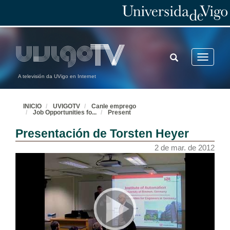
TOGGLE
Toggle
SEARCH
navigatio
A televisión da UVigo en Internet
INICIO
UVIGOTV
Canle emprego
Job Opportunities fo
...
Present
Presentación de Torsten Heyer
2 de mar. de 2012