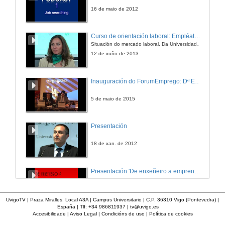
16 de maio de 2012
Curso de orientación laboral: Empléate. Módulo Conciénciate
Situación do mercado laboral. Da Universidade ao mundo laboral. Oportunidades de traballo e emprego.
12 de xuño de 2013
Inauguración do ForumEmprego: Dª Emilia Seoane
5 de maio de 2015
Presentación
18 de xan. de 2012
Presentación 'De enxeñeiro a emprendedor, unha transformación posible'.
29 de set. de 2011
UvigoTV | Praza Miralles. Local A3A | Campus Universitario | C.P. 36310 Vigo (Pontevedra) |
España | Tlf: +34 986811937 |
tv@uvigo.es
Accesibilidade
|
Aviso Legal
|
Condicións de uso
|
Política de cookies
Presentación de espectro-radiómetros ASD