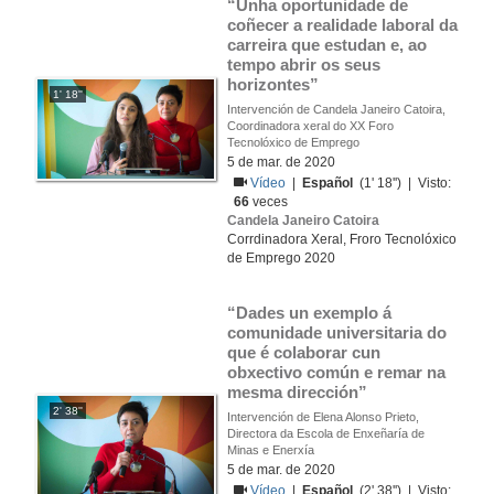
“Unha oportunidade de 
coñecer a realidade laboral da 
carreira que estudan e, ao 
tempo abrir os seus 
horizontes”
1' 18''
Intervención de Candela Janeiro Catoira,
Coordinadora xeral do XX Foro
Tecnolóxico de Emprego
5 de mar. de 2020
Vídeo
|
Español
(1' 18'') | Visto:
66
veces
Candela Janeiro Catoira
Corrdinadora Xeral, Froro Tecnolóxico
de Emprego 2020
“Dades un exemplo á 
comunidade universitaria do 
que é colaborar cun 
obxectivo común e remar na 
mesma dirección”
2' 38''
Intervención de Elena Alonso Prieto,
Directora da Escola de Enxeñaría de
Minas e Enerxía
5 de mar. de 2020
Vídeo
|
Español
(2' 38'') | Visto: