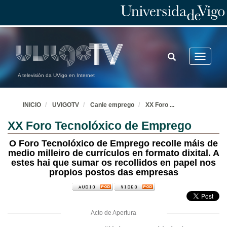
TOGGLE
Toggle
SEARCH
navigatio
A televisión da UVigo en Internet
INICIO
UVIGOTV
Canle emprego
XX Foro
...
XX Foro Tecnolóxico de Emprego
O Foro Tecnolóxico de Emprego recolle máis de
medio milleiro de currículos en formato dixital. A
estes hai que sumar os recollidos en papel nos
propios postos das empresas
Acto de Apertura