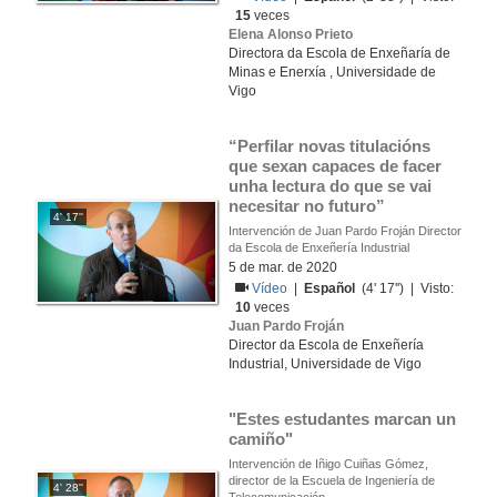
15
veces
Elena Alonso Prieto
Directora da Escola de Enxeñaría de
Minas e Enerxía , Universidade de
Vigo
“Perfilar novas titulacións 
que sexan capaces de facer 
unha lectura do que se vai 
necesitar no futuro”
4' 17''
Intervención de Juan Pardo Froján Director
da Escola de Enxeñería Industrial
5 de mar. de 2020
Vídeo
|
Español
(4' 17'') | Visto:
10
veces
Juan Pardo Froján
Director da Escola de Enxeñería
Industrial, Universidade de Vigo
"Estes estudantes marcan un 
camiño"
Intervención de Iñigo Cuiñas Gómez,
director de la Escuela de Ingeniería de
4' 28''