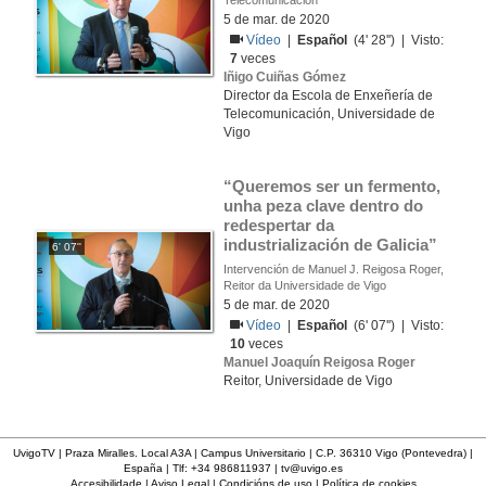
Telecomunicación
5 de mar. de 2020
Vídeo
|
Español
(4' 28'') | Visto:
7
veces
Iñigo Cuiñas Gómez
Director da Escola de Enxeñería de
Telecomunicación, Universidade de
Vigo
“Queremos ser un fermento, 
unha peza clave dentro do 
redespertar da 
industrialización de Galicia”
6' 07''
Intervención de Manuel J. Reigosa Roger,
Reitor da Universidade de Vigo
5 de mar. de 2020
Vídeo
|
Español
(6' 07'') | Visto:
10
veces
Manuel Joaquín Reigosa Roger
Reitor, Universidade de Vigo
UvigoTV | Praza Miralles. Local A3A | Campus Universitario | C.P. 36310 Vigo (Pontevedra) |
España | Tlf: +34 986811937 |
tv@uvigo.es
Accesibilidade
|
Aviso Legal
|
Condicións de uso
|
Política de cookies