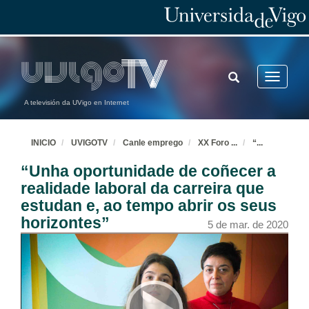
TOGGLE
Toggle
SEARCH
navigatio
A televisión da UVigo en Internet
INICIO
UVIGOTV
Canle emprego
XX Foro
...
“
...
“Unha oportunidade de coñecer a
realidade laboral da carreira que
estudan e, ao tempo abrir os seus
horizontes”
5 de mar. de 2020