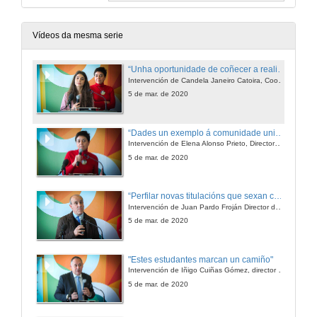
Vídeos da mesma serie
“Unha oportunidade de coñecer a realidade laboral da carreira que estudan e, ao tempo abrir os seus horizontes”
Intervención de Candela Janeiro Catoira, Coordinadora xeral do XX Foro Tecnolóxico de Emprego
5 de mar. de 2020
“Dades un exemplo á comunidade universitaria do que é colaborar cun obxectivo común e remar na mesma dirección”
Intervención de Elena Alonso Prieto, Directora da Escola de Enxeñaría de Minas e Enerxía
5 de mar. de 2020
“Perfilar novas titulacións que sexan capaces de facer unha lectura do que se vai necesitar no futuro”
Intervención de Juan Pardo Froján Director da Escola de Enxeñería Industrial
5 de mar. de 2020
"Estes estudantes marcan un camiño"
Intervención de Iñigo Cuiñas Gómez, director de la Escuela de Ingeniería de Telecomunicación
5 de mar. de 2020