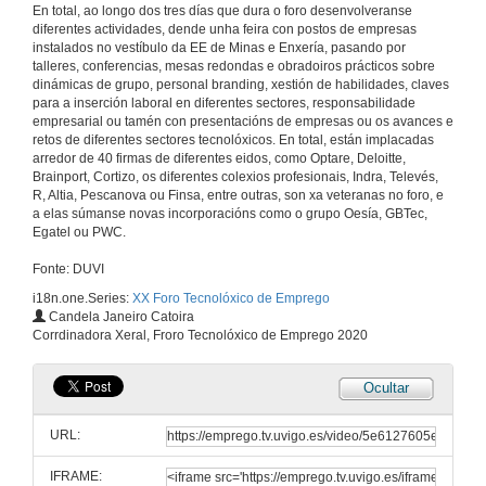
En total, ao longo dos tres días que dura o foro desenvolveranse
diferentes actividades, dende unha feira con postos de empresas
instalados no vestíbulo da EE de Minas e Enxería, pasando por
talleres, conferencias, mesas redondas e obradoiros prácticos sobre
dinámicas de grupo, personal branding, xestión de habilidades, claves
para a inserción laboral en diferentes sectores, responsabilidade
empresarial ou tamén con presentacións de empresas ou os avances e
retos de diferentes sectores tecnolóxicos. En total, están implacadas
arredor de 40 firmas de diferentes eidos, como Optare, Deloitte,
Brainport, Cortizo, os diferentes colexios profesionais, Indra, Televés,
R, Altia, Pescanova ou Finsa, entre outras, son xa veteranas no foro, e
a elas súmanse novas incorporacións como o grupo Oesía, GBTec,
Egatel ou PWC.
Fonte: DUVI
i18n.one.Series:
XX Foro Tecnolóxico de Emprego
Candela Janeiro Catoira
Corrdinadora Xeral, Froro Tecnolóxico de Emprego 2020
Ocultar
URL:
IFRAME: