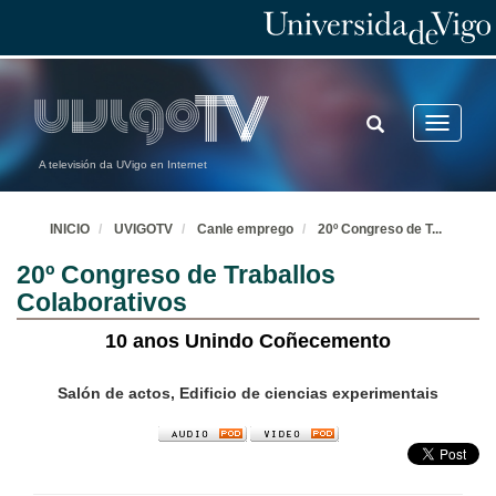
TOGGLE
Toggle
SEARCH
navigatio
A televisión da UVigo en Internet
INICIO
UVIGOTV
Canle emprego
20º Congreso de T
...
20º Congreso de Traballos
Colaborativos
10 anos Unindo Coñecemento
Salón de actos, Edificio de ciencias experimentais