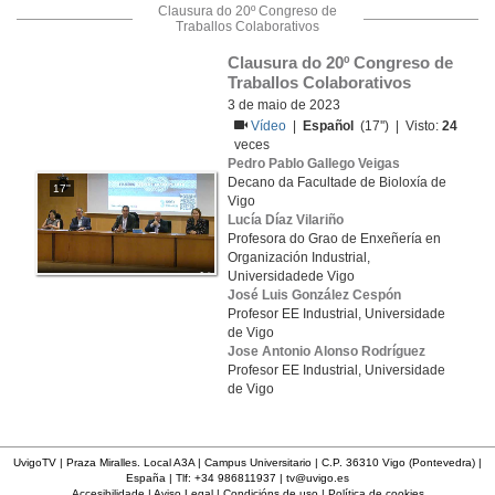
Clausura do 20º Congreso de
Traballos Colaborativos
Clausura do 20º Congreso de 
Traballos Colaborativos
3 de maio de 2023
Vídeo
|
Español
(17'') | Visto:
24
veces
Pedro Pablo Gallego Veigas
Decano da Facultade de Bioloxía de
17''
Vigo
Lucía Díaz Vilariño
Profesora do Grao de Enxeñería en
Organización Industrial,
Universidadede Vigo
José Luis González Cespón
Profesor EE Industrial, Universidade
de Vigo
Jose Antonio Alonso Rodríguez
Profesor EE Industrial, Universidade
de Vigo
UvigoTV | Praza Miralles. Local A3A | Campus Universitario | C.P. 36310 Vigo (Pontevedra) |
España | Tlf: +34 986811937 |
tv@uvigo.es
Accesibilidade
|
Aviso Legal
|
Condicións de uso
|
Política de cookies