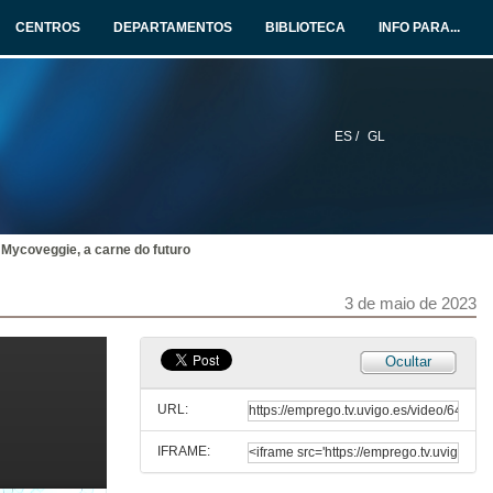
CENTROS
DEPARTAMENTOS
BIBLIOTECA
INFO PARA...
Apertura do 20º Congreso de Traballos Colaborativos
3 de maio de 2023
ES /
GL
Producción de Peelastic
Conferencia
3 de maio de 2023
Mycoveggie, a carne do futuro
Producción de Sake, Soju e Somaek
Conferencia
3 de maio de 2023
3 de maio de 2023
Produción de bioplásticos con fins sanitarios
Ocultar
Conferencia
3 de maio de 2023
URL:
IFRAME:
Planta productora de celulosa bacteriana
Conferencia