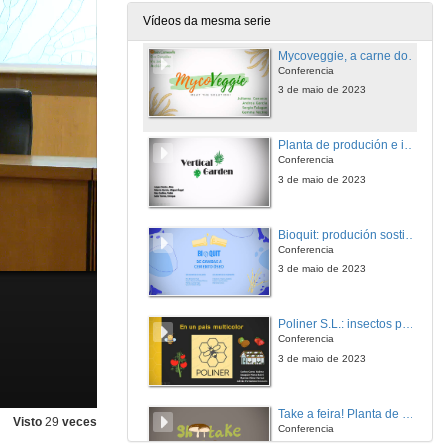
3 de maio de 2023
Vídeos da mesma serie
Mycoveggie, a carne do futuro
Conferencia
3 de maio de 2023
Planta de produción e instalación de xardíns verticais
Conferencia
3 de maio de 2023
Bioquit: produción sostible de composites de quitosano a partir de residuos de marisco
Conferencia
3 de maio de 2023
Poliner S.L.: insectos polinizadores para a agricultura
Conferencia
3 de maio de 2023
Take a feira! Planta de producción de Shiitake á feira
Visto
29
veces
Conferencia
3 de maio de 2023