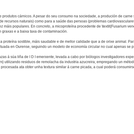
 produtos cárnicos. A pesar do seu consumo na sociedade, a produción de carne
 de recursos naturais) como para a saúde das persoas (problemas cardiovasculares
 vez máis populares. En concreto, a micoproteína procedente de \textit{Fusarium ve
n graxas e a baixa taxa de contaminación.
 proteína sostible, máis saudable e de mellor calidade que a de orixe animal. Pa
ituada en Ourense, seguindo un modelo de economía circular no cual apenas se p
zas á súa liña de I D I emerxente, levada a cabo por biólogos investigadores expe
} utilizando residuos de remolacha da industria azucreira, empregando un méto
 procesada ata obter unha textura similar á carne picada, a cual poderá consumirs