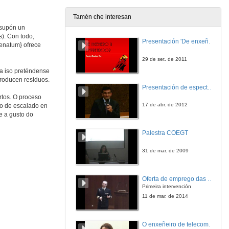
Tamén che interesan
 supón un
Que así seda!
). Con todo,
Conferencia
Presentación 'De enxeñeiro a emprendedor, unha transformación posible'.
nenatum} ofrece
3 de maio de 2023
29 de set. de 2011
ra iso preténdense
Gali-Camarón: Cultivo e comercialización de camaróns (Palaemon serratus)
roducen residuos.
Conferencia
Presentación de espectro-radiómetros ASD
3 de maio de 2023
rtos. O proceso
17 de abr. de 2012
do de escalado en
e a gusto do
Acheta Rico: Granxa de grilos
Conferencia
Palestra COEGT
3 de maio de 2023
31 de mar. de 2009
Planta de producción de bioetanol a partir de microalgas
Conferencia
Oferta de emprego das FFAA para universitarios españois
3 de maio de 2023
Primeira intervención
11 de mar. de 2014
Invernadoiros verticais para a produción de brotes de mezclum
Conferencia
O enxeñeiro de telecomunicación no exercicio libre da profesión
3 de maio de 2023