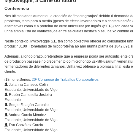
Mycoveggie, a carne do futuro
Conferencia
Nos últimos anos aumentou a creación de “macrogranjas” debido á demanda de
problema, tanto para o medio (gases de efecto invernadoiro e a contaminación
alternativas como é a proteína de orixe unicelular (en inglés \{SCP}) son cada
unha ampla lista de vantaxes, de entre as cuales destaca o seu baixo contido e
Neste contexto, Mycoveggie S.L. ten como obxectivo ofrecer ao consumidor unha
producir 3100 T toneladas de micoproteína ao ano nunha planta de 1842,691 s
Ademais, a longo prazo, preténdese que a empresa poida ser autosuficiente gra
de produción baséase no crecemento do microhongo \textit{Fusarium venenatum
fermentadores de diferentes tamaños. Unha vez obtense a biomasa final, esta é
cliente.
i18n.one.Series:
20º Congreso de Traballos Colaborativos
Julianna Canseco Colín
Estudante, Universidade de Vigo
Rubén Camesella Jesteira
Estudante
Sergio Falagán Carballo
Estudante, Universidade de Vigo
Andrea García Méndez
Estudante, Universidade de Vigo
Eva González García
Estudante, Universidade de Vigo