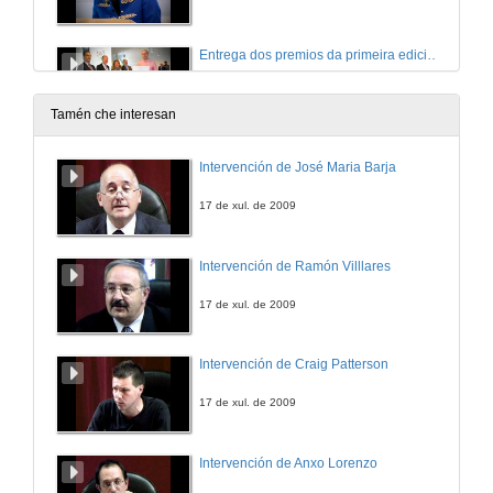
Entrega dos premios da primeira edición Incuvi-Avanza
31 de mar. de 2016
Tamén che interesan
Experiencia e consellos por parte dos gañadores dos primeiros premios Incuvi-Avanza
Intervención de José Maria Barja
31 de mar. de 2016
17 de xul. de 2009
Finalistas e premiados dos V Premios INCUVI-Emprende 2016
Intervención de Ramón Villlares
31 de mar. de 2016
17 de xul. de 2009
Discurso do reitor da Universidade de Vigo e despedida
Intervención de Craig Patterson
31 de mar. de 2016
17 de xul. de 2009
Intervención de Anxo Lorenzo