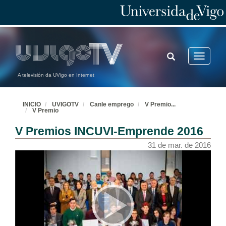
TOGGLE
Toggle
SEARCH
navigatio
A televisión da UVigo en Internet
INICIO
UVIGOTV
Canle emprego
V Premio
...
V Premio
V Premios INCUVI-Emprende 2016
31 de mar. de 2016