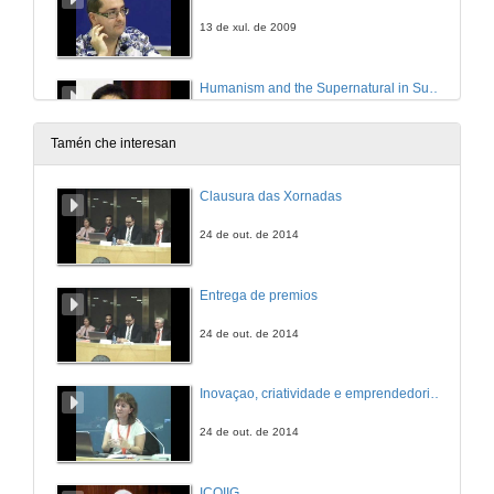
13 de xul. de 2009
Humanism and the Supernatural in Suso de Toro´s A sombra cazadora
14 de xul. de 2009
Tamén che interesan
O humano na obra de Manuel Rivas: unha ponte entre o galego e o universal
Clausura das Xornadas
14 de xul. de 2009
24 de out. de 2014
A recepción en Francia da obra de Manuel Rivas e de Suso de Toro
Entrega de premios
14 de xul. de 2009
24 de out. de 2014
Quenda de preguntas
Inovaçao, criatividade e emprendedorismo: O triplé estratégico para o desenvolvemento regional. Cuestións
14 de xul. de 2009
24 de out. de 2014
Intervención de Jean-François Botrel
ICOIIG