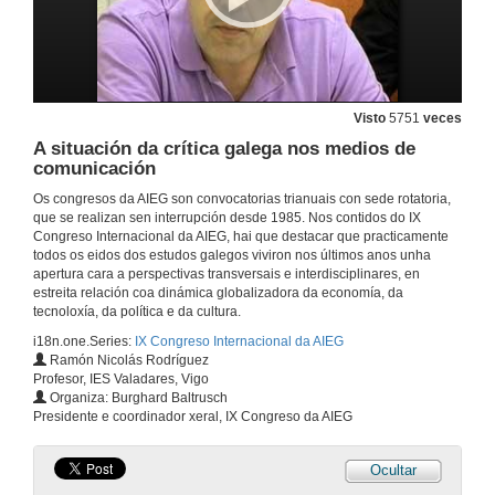
13 de xul. de 2009
Intervención de Camilo Nogueira
Visto
5751
veces
13 de xul. de 2009
A situación da crítica galega nos medios de
comunicación
Quenda de preguntas
Os congresos da AIEG son convocatorias trianuais con sede rotatoria,
que se realizan sen interrupción desde 1985. Nos contidos do IX
13 de xul. de 2009
Congreso Internacional da AIEG, hai que destacar que practicamente
todos os eidos dos estudos galegos viviron nos últimos anos unha
apertura cara a perspectivas transversais e interdisciplinares, en
Do adro ao teatro. A música tradicional galega dentro do espazo urbano
estreita relación coa dinámica globalizadora da economía, da
tecnoloxía, da política e da cultura.
13 de xul. de 2009
i18n.one.Series:
IX Congreso Internacional da AIEG
Ramón Nicolás Rodríguez
Profesor, IES Valadares, Vigo
Desde o mambo ata a samba:
Organiza: Burghard Baltrusch
a nova música galega e unha identidade nacional globalizada
Presidente e coordinador xeral, IX Congreso da AIEG
13 de xul. de 2009
Ocultar
Quenda de preguntas