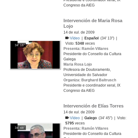
Presidente e coordinador xeral, IX
Congreso da AIEG
Intervención de Maria Rosa 
Lojo
14 de xul. de 2009
Vídeo
|
Español
(34' 13'') |
Visto:
5348
veces
34' 16''
Presenta: Ramón Villares
Presidente do Consello da Cultura
Galega
Maria Rosa Lojo
Profesora de Doutoramento,
Universidade do Salvador
Organiza: Burghard Baltrusch
Presidente e coordinador xeral, IX
Congreso da AIEG
Intervención de Elías Torres
14 de xul. de 2009
Vídeo
|
Galego
(34' 45'') | Visto:
5795
veces
34' 48''
Presenta: Ramón Villares
Presidente do Consello da Cultura