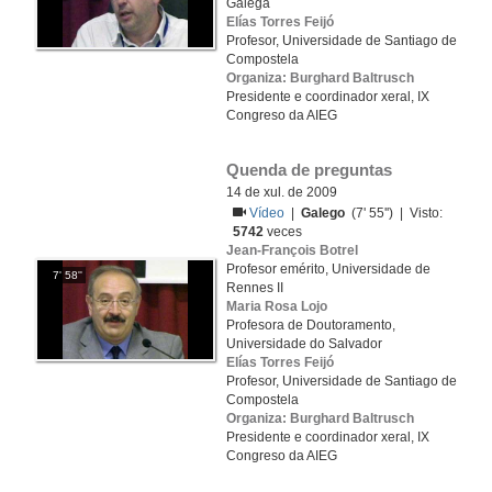
Galega
Elías Torres Feijó
Profesor, Universidade de Santiago de
Compostela
Organiza: Burghard Baltrusch
Presidente e coordinador xeral, IX
Congreso da AIEG
Quenda de preguntas
14 de xul. de 2009
Vídeo
|
Galego
(7' 55'') | Visto:
5742
veces
Jean-François Botrel
Profesor emérito, Universidade de
7' 58''
Rennes II
Maria Rosa Lojo
Profesora de Doutoramento,
Universidade do Salvador
Elías Torres Feijó
Profesor, Universidade de Santiago de
Compostela
Organiza: Burghard Baltrusch
Presidente e coordinador xeral, IX
Congreso da AIEG