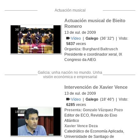
Actuación musical
Actuación musical de Bieito 
Romero
36' 35''
13 de xul. de 2009
Vídeo
|
Galego
(36' 32'') | Visto:
5837
veces
Organiza: Burghard Baltrusch
Presidente e coordinador xeral, IX
Congreso da AIEG
Galicia: unha nación no mundo. Unha
visión económica e empresarial
Intervención de Xavier Vence
13 de xul. de 2009
Vídeo
|
Galego
(18' 46'') | Visto:
6285
veces
Presenta: Gonzalo Vázquez Pozo
18' 49''
Editor de ECO, Revista do Eixo
Atlántico
Xavier Vence Deza
Catedrático de Economía Aplicada,
Universidade de Santiago de