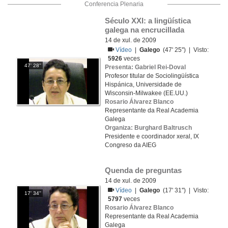
Conferencia Plenaria
Século XXI: a lingüística 
galega na encrucillada
14 de xul. de 2009
Vídeo
|
Galego
(47' 25'') | Visto:
5926
veces
47' 28''
Presenta: Gabriel Rei-Doval
Profesor titular de Sociolingüística
Hispánica, Universidade de
Wisconsin-Milwakee (EE.UU.)
Rosario Álvarez Blanco
Representante da Real Academia
Galega
Organiza: Burghard Baltrusch
Presidente e coordinador xeral, IX
Congreso da AIEG
Quenda de preguntas
14 de xul. de 2009
Vídeo
|
Galego
(17' 31'') | Visto:
17' 34''
5797
veces
Rosario Álvarez Blanco
Representante da Real Academia
Galega