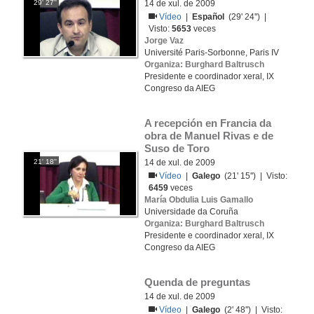
29' 27''
14 de xul. de 2009
Vídeo
|
Español
(29' 24'') |
Visto:
5653
veces
Jorge Vaz
Université Paris-Sorbonne, Paris IV
Organiza: Burghard Baltrusch
Presidente e coordinador xeral, IX
Congreso da AIEG
A recepción en Francia da 
obra de Manuel Rivas e de 
Suso de Toro
21' 18''
14 de xul. de 2009
Vídeo
|
Galego
(21' 15'') | Visto:
6459
veces
María Obdulia Luis Gamallo
Universidade da Coruña
Organiza: Burghard Baltrusch
Presidente e coordinador xeral, IX
Congreso da AIEG
Quenda de preguntas
14 de xul. de 2009
Vídeo
|
Galego
(2' 48'') | Visto: