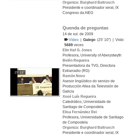
Organiza: Burghard Baltrusch
Presidente e coordinador xeral, IX
Congreso da AIEG
Quenda de preguntas
14 de xul. de 2009
Vídeo
|
Galego
(25' 10'') | Visto:
5689
veces
Elin Haf G. Jones
Profesora, University of Aberystwyth
Belén Regueira
Presentadora da TVG, Directora
Extrarradio (RG)
25' 13''
Ramón Novo
Asesor lingüístico do servizo de
Producción Allea da Televisión de
Galicia
Xosé Luís Regueira
Catedrático, Universidade de
Santiago de Compostela
Elisa Fernández Rei
Profesora, Universidade de Santiago
de Compostela
Organiza: Burghard Baltrusch
Presidente e coordinador xeral, IX