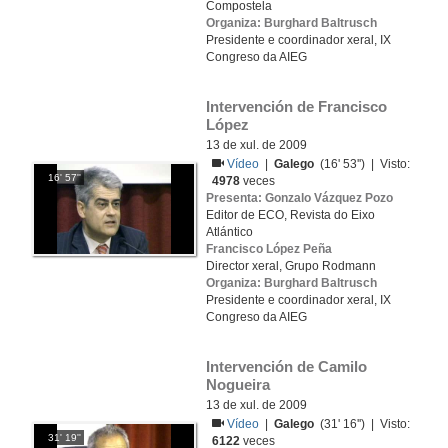
Compostela
Organiza: Burghard Baltrusch
Presidente e coordinador xeral, IX
Congreso da AIEG
Intervención de Francisco 
López
13 de xul. de 2009
Vídeo
|
Galego
(16' 53'') | Visto:
16' 57''
4978
veces
Presenta: Gonzalo Vázquez Pozo
Editor de ECO, Revista do Eixo
Atlántico
Francisco López Peña
Director xeral, Grupo Rodmann
Organiza: Burghard Baltrusch
Presidente e coordinador xeral, IX
Congreso da AIEG
Intervención de Camilo 
Nogueira
13 de xul. de 2009
Vídeo
|
Galego
(31' 16'') | Visto:
31' 19''
6122
veces