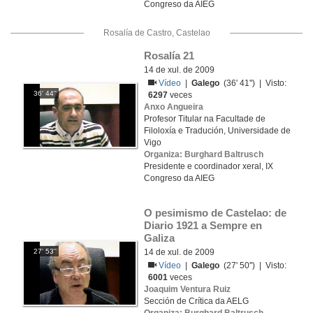
Congreso da AIEG
Rosalía de Castro, Castelao
Rosalía 21
14 de xul. de 2009
Vídeo
|
Galego
(36' 41'') | Visto:
36' 44''
6297
veces
Anxo Angueira
Profesor Titular na Facultade de
Filoloxía e Tradución, Universidade de
Vigo
Organiza: Burghard Baltrusch
Presidente e coordinador xeral, IX
Congreso da AIEG
O pesimismo de Castelao: de 
Diario 1921 a Sempre en 
Galiza
27' 53''
14 de xul. de 2009
Vídeo
|
Galego
(27' 50'') | Visto:
6001
veces
Joaquim Ventura Ruiz
Sección de Crítica da AELG