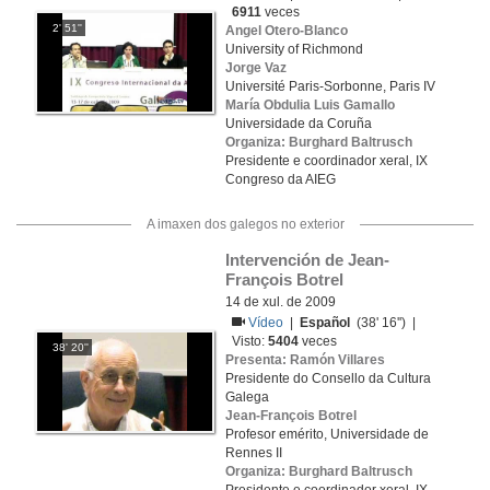
6911
veces
2' 51''
Angel Otero-Blanco
University of Richmond
Jorge Vaz
Université Paris-Sorbonne, Paris IV
María Obdulia Luis Gamallo
Universidade da Coruña
Organiza: Burghard Baltrusch
Presidente e coordinador xeral, IX
Congreso da AIEG
A imaxen dos galegos no exterior
Intervención de Jean-
François Botrel
14 de xul. de 2009
Vídeo
|
Español
(38' 16'') |
Visto:
5404
veces
38' 20''
Presenta: Ramón Villares
Presidente do Consello da Cultura
Galega
Jean-François Botrel
Profesor emérito, Universidade de
Rennes II
Organiza: Burghard Baltrusch