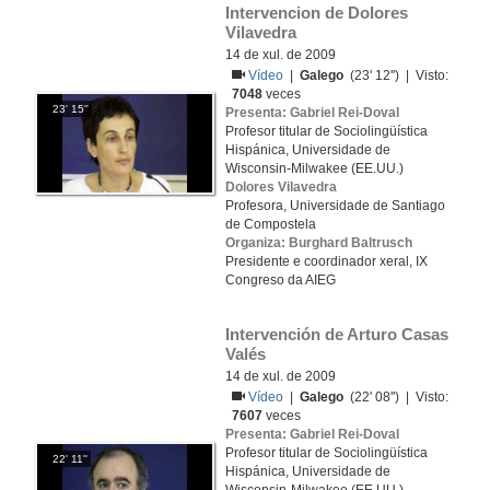
Intervencion de Dolores 
Vilavedra
14 de xul. de 2009
Vídeo
|
Galego
(23' 12'') | Visto:
7048
veces
23' 15''
Presenta: Gabriel Rei-Doval
Profesor titular de Sociolingüística
Hispánica, Universidade de
Wisconsin-Milwakee (EE.UU.)
Dolores Vilavedra
Profesora, Universidade de Santiago
de Compostela
Organiza: Burghard Baltrusch
Presidente e coordinador xeral, IX
Congreso da AIEG
Intervención de Arturo Casas 
Valés
14 de xul. de 2009
Vídeo
|
Galego
(22' 08'') | Visto:
7607
veces
Presenta: Gabriel Rei-Doval
Profesor titular de Sociolingüística
22' 11''
Hispánica, Universidade de