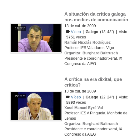
A situación da crítica galega 
nos medios de comunicación
13 de xul. de 2009
18' 51''
Vídeo
|
Galego
(18' 48'') | Visto:
5751
veces
Ramón Nicolás Rodríguez
Profesor, IES Valadares, Vigo
Organiza: Burghard Baltrusch
Presidente e coordinador xeral, IX
Congreso da AIEG
A crítica na era dixital, que 
crítica?
13 de xul. de 2009
22' 27''
Vídeo
|
Galego
(22' 24'') | Visto:
5893
veces
Xosé Manuel Eyré Val
Profesor, IES A Pinguela, Monforte de
Lemos
Organiza: Burghard Baltrusch
Presidente e coordinador xeral, IX
Congreso da AIEG