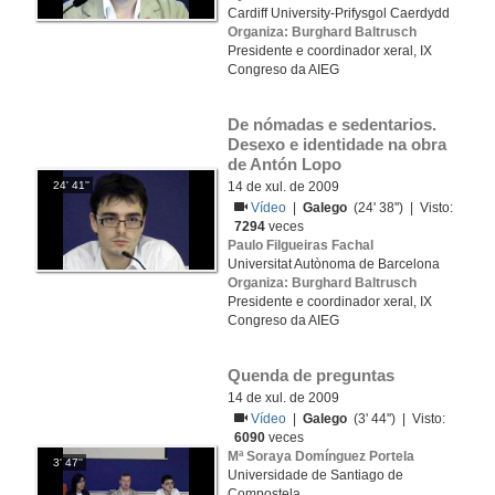
Cardiff University-Prifysgol Caerdydd
Organiza: Burghard Baltrusch
Presidente e coordinador xeral, IX
Congreso da AIEG
De nómadas e sedentarios. 
Desexo e identidade na obra 
de Antón Lopo
24' 41''
14 de xul. de 2009
Vídeo
|
Galego
(24' 38'') | Visto:
7294
veces
Paulo Filgueiras Fachal
Universitat Autònoma de Barcelona
Organiza: Burghard Baltrusch
Presidente e coordinador xeral, IX
Congreso da AIEG
Quenda de preguntas
14 de xul. de 2009
Vídeo
|
Galego
(3' 44'') | Visto:
6090
veces
Mª Soraya Domínguez Portela
3' 47''
Universidade de Santiago de
Compostela