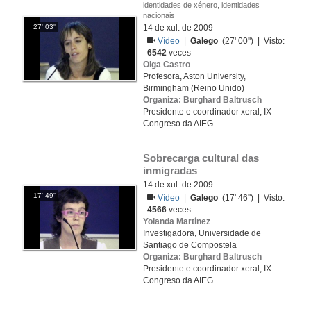
identidades de xénero, identidades
nacionais
27' 03''
14 de xul. de 2009
Vídeo
|
Galego
(27' 00'') | Visto:
6542
veces
Olga Castro
Profesora, Aston University,
Birmingham (Reino Unido)
Organiza: Burghard Baltrusch
Presidente e coordinador xeral, IX
Congreso da AIEG
Sobrecarga cultural das 
inmigradas
14 de xul. de 2009
17' 49''
Vídeo
|
Galego
(17' 46'') | Visto:
4566
veces
Yolanda Martínez
Investigadora, Universidade de
Santiago de Compostela
Organiza: Burghard Baltrusch
Presidente e coordinador xeral, IX
Congreso da AIEG