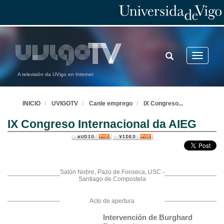
TOGGLE
Toggle
SEARCH
navigatio
A televisión da UVigo en Internet
INICIO
UVIGOTV
Canle emprego
IX Congreso
...
IX Congreso Internacional da AIEG
Salón Nobre, Pazo de Fonseca, USC -
Santiago de Compostela
Acto de apertura
Intervención de Burghard 