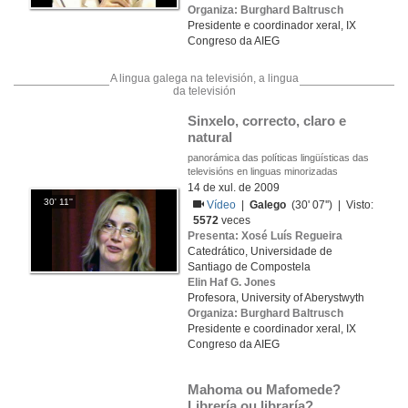
Organiza: Burghard Baltrusch
Presidente e coordinador xeral, IX
Congreso da AIEG
A lingua galega na televisión, a lingua
da televisión
Sinxelo, correcto, claro e 
natural
panorámica das políticas lingüísticas das
televisións en linguas minorizadas
14 de xul. de 2009
30' 11''
Vídeo
|
Galego
(30' 07'') | Visto:
5572
veces
Presenta: Xosé Luís Regueira
Catedrático, Universidade de
Santiago de Compostela
Elin Haf G. Jones
Profesora, University of Aberystwyth
Organiza: Burghard Baltrusch
Presidente e coordinador xeral, IX
Congreso da AIEG
Mahoma ou Mafomede? 
Librería ou libraría? 