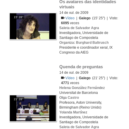
Os avatares das identidades 
virtuais
14 de xul. de 2009
15' 28''
Vídeo
|
Galego
(15' 25'') | Visto:
6095
veces
Saleta de Salvador Agra
Investigadora, Universidade de
Santiago de Compostela
Organiza: Burghard Baltrusch
Presidente e coordinador xeral, IX
Congreso da AIEG
Quenda de preguntas
14 de xul. de 2009
Vídeo
|
Galego
(21' 25'') | Visto:
4771
veces
Helena González Fernández
Universitat de Barcelona
Olga Castro
21' 28''
Profesora, Aston University,
Birmingham (Reino Unido)
Yolanda Martínez
Investigadora, Universidade de
Santiago de Compostela
Saleta de Salvador Agra