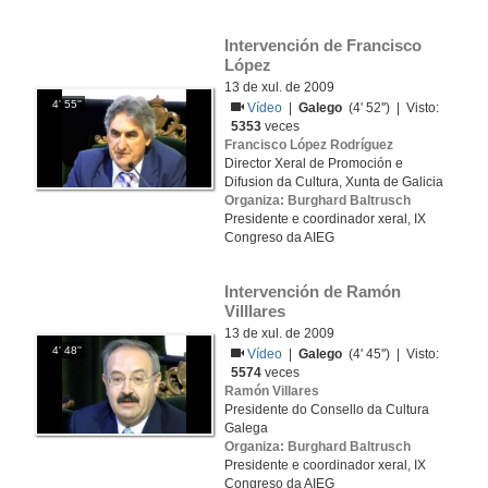
Intervención de Francisco 
López
13 de xul. de 2009
4' 55''
Vídeo
|
Galego
(4' 52'') | Visto:
5353
veces
Francisco López Rodríguez
Director Xeral de Promoción e
Difusion da Cultura, Xunta de Galicia
Organiza: Burghard Baltrusch
Presidente e coordinador xeral, IX
Congreso da AIEG
Intervención de Ramón 
Villlares
13 de xul. de 2009
4' 48''
Vídeo
|
Galego
(4' 45'') | Visto:
5574
veces
Ramón Villares
Presidente do Consello da Cultura
Galega
Organiza: Burghard Baltrusch
Presidente e coordinador xeral, IX
Congreso da AIEG