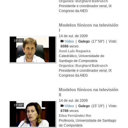
Organiza: Burghard Baltrusch
Presidente e coordinador xeral, IX
Congreso da AIEG
Modelos fónicos na televisión 
I
14 de xul. de 2009
18' 01''
Vídeo
|
Galego
(17' 58'') | Visto:
6086
veces
Xosé Luís Regueira
Catedrático, Universidade de
Santiago de Compostela
Organiza: Burghard Baltrusch
Presidente e coordinador xeral, IX
Congreso da AIEG
Modelos fónicos na televisión 
II
14 de xul. de 2009
15' 22''
Vídeo
|
Galego
(15' 19'') | Visto:
6786
veces
Elisa Fernández Rei
Profesora, Universidade de Santiago
de Compostela