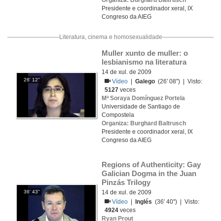
Organiza: Burghard Baltrusch
Presidente e coordinador xeral, IX
Congreso da AIEG
Literatura, cinema e homosexualidade
Muller xunto de muller: o 
lesbianismo na literatura
14 de xul. de 2009
26' 12''
Vídeo
|
Galego
(26' 08'') | Visto:
5127
veces
Mª Soraya Domínguez Portela
Universidade de Santiago de
Compostela
Organiza: Burghard Baltrusch
Presidente e coordinador xeral, IX
Congreso da AIEG
Regions of Authenticity: Gay 
Galician Dogma in the Juan 
Pinzás Trilogy
36' 43''
14 de xul. de 2009
Vídeo
|
Inglés
(36' 40'') | Visto:
4924
veces
Ryan Prout