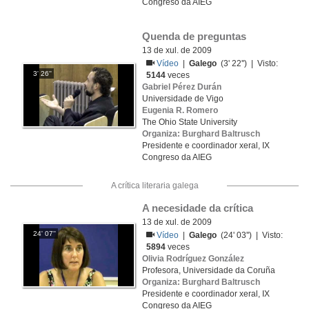
Congreso da AIEG
Quenda de preguntas
13 de xul. de 2009
Vídeo
|
Galego
(3' 22'') | Visto:
3' 26''
5144
veces
Gabriel Pérez Durán
Universidade de Vigo
Eugenia R. Romero
The Ohio State University
Organiza: Burghard Baltrusch
Presidente e coordinador xeral, IX
Congreso da AIEG
A crítica literaria galega
A necesidade da crítica
13 de xul. de 2009
24' 07''
Vídeo
|
Galego
(24' 03'') | Visto:
5894
veces
Olivia Rodríguez González
Profesora, Universidade da Coruña
Organiza: Burghard Baltrusch
Presidente e coordinador xeral, IX
Congreso da AIEG