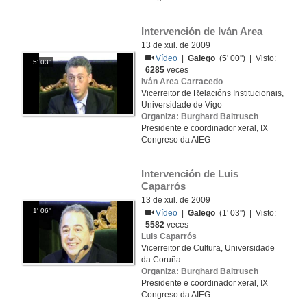
Intervención de Iván Area
13 de xul. de 2009
Vídeo
|
Galego
(5' 00'') | Visto:
5' 03''
6285
veces
Iván Area Carracedo
Vicerreitor de Relacións Institucionais,
Universidade de Vigo
Organiza: Burghard Baltrusch
Presidente e coordinador xeral, IX
Congreso da AIEG
Intervención de Luis 
Caparrós
13 de xul. de 2009
1' 06''
Vídeo
|
Galego
(1' 03'') | Visto:
5582
veces
Luis Caparrós
Vicerreitor de Cultura, Universidade
da Coruña
Organiza: Burghard Baltrusch
Presidente e coordinador xeral, IX
Congreso da AIEG