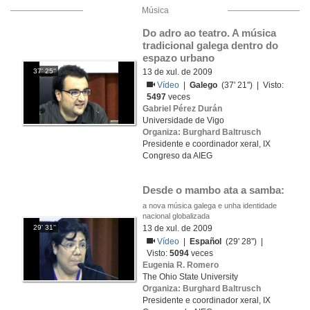
Música
Do adro ao teatro. A música 
tradicional galega dentro do 
espazo urbano
37' 25''
13 de xul. de 2009
Vídeo
|
Galego
(37' 21'') | Visto:
5497
veces
Gabriel Pérez Durán
Universidade de Vigo
Organiza: Burghard Baltrusch
Presidente e coordinador xeral, IX
Congreso da AIEG
Desde o mambo ata a samba:
a nova música galega e unha identidade
nacional globalizada
29' 31''
13 de xul. de 2009
Vídeo
|
Español
(29' 28'') |
Visto:
5094
veces
Eugenia R. Romero
The Ohio State University
Organiza: Burghard Baltrusch
Presidente e coordinador xeral, IX