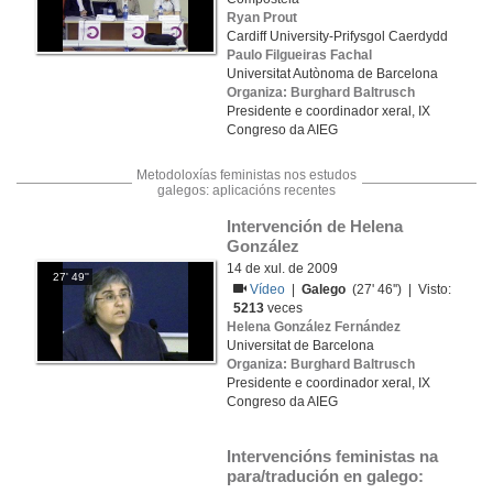
Ryan Prout
Cardiff University-Prifysgol Caerdydd
Paulo Filgueiras Fachal
Universitat Autònoma de Barcelona
Organiza: Burghard Baltrusch
Presidente e coordinador xeral, IX
Congreso da AIEG
Metodoloxías feministas nos estudos
galegos: aplicacións recentes
Intervención de Helena 
González
14 de xul. de 2009
27' 49''
Vídeo
|
Galego
(27' 46'') | Visto:
5213
veces
Helena González Fernández
Universitat de Barcelona
Organiza: Burghard Baltrusch
Presidente e coordinador xeral, IX
Congreso da AIEG
Intervencións feministas na 
para/tradución en galego: