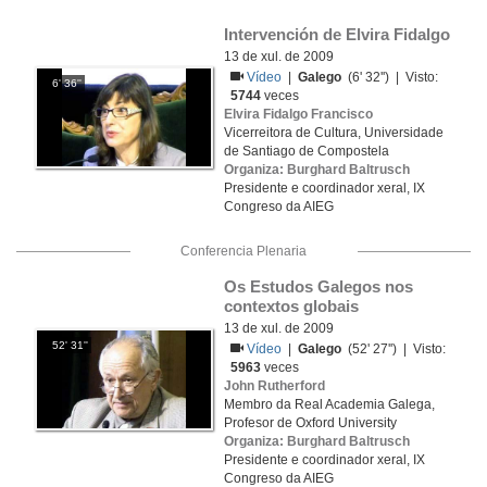
Intervención de Elvira Fidalgo
13 de xul. de 2009
Vídeo
|
Galego
(6' 32'') | Visto:
6' 36''
5744
veces
Elvira Fidalgo Francisco
Vicerreitora de Cultura, Universidade
de Santiago de Compostela
Organiza: Burghard Baltrusch
Presidente e coordinador xeral, IX
Congreso da AIEG
Conferencia Plenaria
Os Estudos Galegos nos 
contextos globais
13 de xul. de 2009
52' 31''
Vídeo
|
Galego
(52' 27'') | Visto:
5963
veces
John Rutherford
Membro da Real Academia Galega,
Profesor de Oxford University
Organiza: Burghard Baltrusch
Presidente e coordinador xeral, IX
Congreso da AIEG