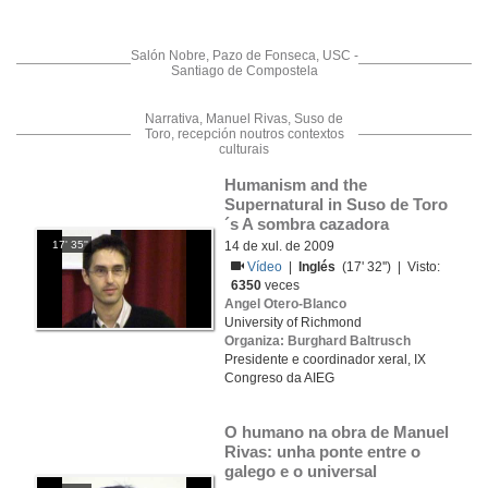
Salón Nobre, Pazo de Fonseca, USC -
Santiago de Compostela
Narrativa, Manuel Rivas, Suso de
Toro, recepción noutros contextos
culturais
Humanism and the 
Supernatural in Suso de Toro
´s A sombra cazadora
17' 35''
14 de xul. de 2009
Vídeo
|
Inglés
(17' 32'') | Visto:
6350
veces
Angel Otero-Blanco
University of Richmond
Organiza: Burghard Baltrusch
Presidente e coordinador xeral, IX
Congreso da AIEG
O humano na obra de Manuel 
Rivas: unha ponte entre o 
galego e o universal