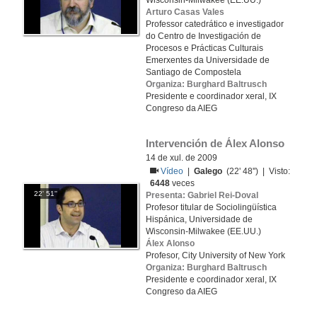
Wisconsin-Milwakee (EE.UU.)
Arturo Casas Vales
Professor catedrático e investigador
do Centro de Investigación de
Procesos e Prácticas Culturais
Emerxentes da Universidade de
Santiago de Compostela
Organiza: Burghard Baltrusch
Presidente e coordinador xeral, IX
Congreso da AIEG
Intervención de Álex Alonso
14 de xul. de 2009
Vídeo
|
Galego
(22' 48'') | Visto:
6448
veces
22' 51''
Presenta: Gabriel Rei-Doval
Profesor titular de Sociolingüística
Hispánica, Universidade de
Wisconsin-Milwakee (EE.UU.)
Álex Alonso
Profesor, City University of New York
Organiza: Burghard Baltrusch
Presidente e coordinador xeral, IX
Congreso da AIEG