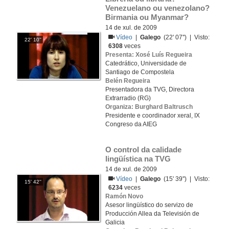
Venezuelano ou venezolano? 
Birmania ou Myanmar?
14 de xul. de 2009
Vídeo
|
Galego
(22' 07'') | Visto:
22' 10''
6308
veces
Presenta: Xosé Luís Regueira
Catedrático, Universidade de
Santiago de Compostela
Belén Regueira
Presentadora da TVG, Directora
Extrarradio (RG)
Organiza: Burghard Baltrusch
Presidente e coordinador xeral, IX
Congreso da AIEG
O control da calidade 
lingüística na TVG
14 de xul. de 2009
Vídeo
|
Galego
(15' 39'') | Visto:
15' 42''
6234
veces
Ramón Novo
Asesor lingüístico do servizo de
Producción Allea da Televisión de
Galicia