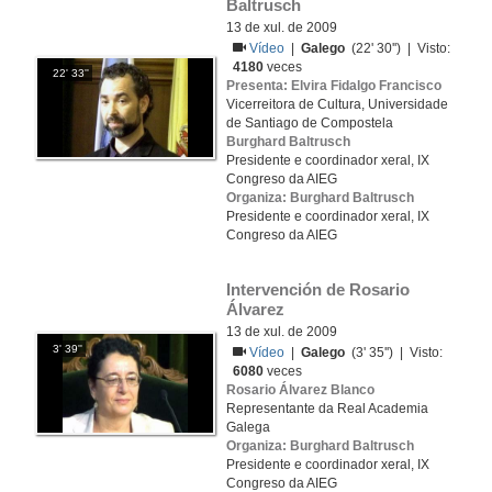
Baltrusch
13 de xul. de 2009
Vídeo
|
Galego
(22' 30'') | Visto:
4180
veces
22' 33''
Presenta: Elvira Fidalgo Francisco
Vicerreitora de Cultura, Universidade
de Santiago de Compostela
Burghard Baltrusch
Presidente e coordinador xeral, IX
Congreso da AIEG
Organiza: Burghard Baltrusch
Presidente e coordinador xeral, IX
Congreso da AIEG
Intervención de Rosario 
Álvarez
13 de xul. de 2009
3' 39''
Vídeo
|
Galego
(3' 35'') | Visto:
6080
veces
Rosario Álvarez Blanco
Representante da Real Academia
Galega
Organiza: Burghard Baltrusch
Presidente e coordinador xeral, IX
Congreso da AIEG