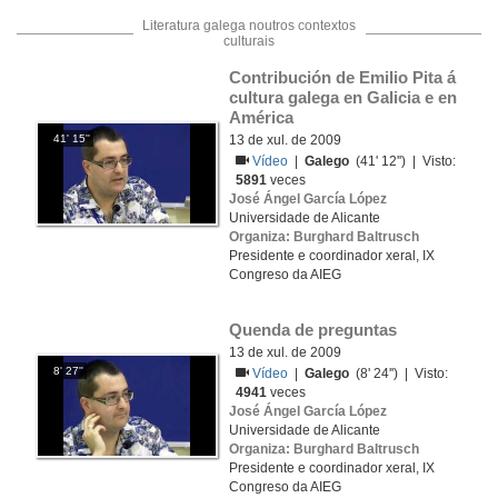
Literatura galega noutros contextos
culturais
Contribución de Emilio Pita á 
cultura galega en Galicia e en 
América
41' 15''
13 de xul. de 2009
Vídeo
|
Galego
(41' 12'') | Visto:
5891
veces
José Ángel García López
Universidade de Alicante
Organiza: Burghard Baltrusch
Presidente e coordinador xeral, IX
Congreso da AIEG
Quenda de preguntas
13 de xul. de 2009
8' 27''
Vídeo
|
Galego
(8' 24'') | Visto:
4941
veces
José Ángel García López
Universidade de Alicante
Organiza: Burghard Baltrusch
Presidente e coordinador xeral, IX
Congreso da AIEG