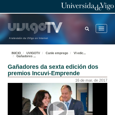
TOGGLE
Toggle
SEARCH
navigatio
A televisión da UVigo en Internet
INICIO
UVIGOTV
Canle emprego
VI edic
...
Gañadores
...
Gañadores da sexta edición dos
premios Incuvi-Emprende
16 de mar. de 2017