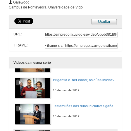
VI edición dos premios Incuvi-Emprende 2017
Galewood
Campus de Pontevedra, Universidade de Vigo
16 de mar. de 2017
Ocultar
Apertura del acto de entrega de premios da sexta edición da convocatoria Incuvi-Emprende
URL:
16 de mar. de 2017
IFRAME:
“Incuvi é xa unha realidade como fábrica de emprendedores e con el estamos asistindo ao cumprimento dunha materia pendente da universidade española"
Vídeos da mesma serie
16 de mar. de 2017
Brigantia e .beLeader, as dúas iniciativas gañadoras dos premios Incuvi-Avanza 2017
16 de mar. de 2017
Testemuñas das dúas iniciativas gañadoras dos premios Incuvi-Avanza 2017
16 de mar. de 2017