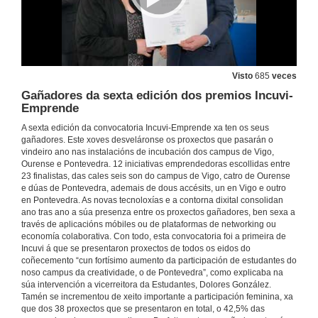
Visto
685
veces
Gañadores da sexta edición dos premios Incuvi-
Emprende
A sexta edición da convocatoria Incuvi-Emprende xa ten os seus
gañadores. Este xoves desveláronse os proxectos que pasarán o
vindeiro ano nas instalacións de incubación dos campus de Vigo,
Ourense e Pontevedra. 12 iniciativas emprendedoras escollidas entre
23 finalistas, das cales seis son do campus de Vigo, catro de Ourense
e dúas de Pontevedra, ademais de dous accésits, un en Vigo e outro
en Pontevedra. As novas tecnoloxías e a contorna dixital consolidan
ano tras ano a súa presenza entre os proxectos gañadores, ben sexa a
través de aplicacións móbiles ou de plataformas de networking ou
economía colaborativa. Con todo, esta convocatoria foi a primeira de
Incuvi á que se presentaron proxectos de todos os eidos do
coñecemento “cun fortísimo aumento da participación de estudantes do
noso campus da creatividade, o de Pontevedra”, como explicaba na
súa intervención a vicerreitora da Estudantes, Dolores González.
Tamén se incrementou de xeito importante a participación feminina, xa
que dos 38 proxectos que se presentaron en total, o 42,5% das