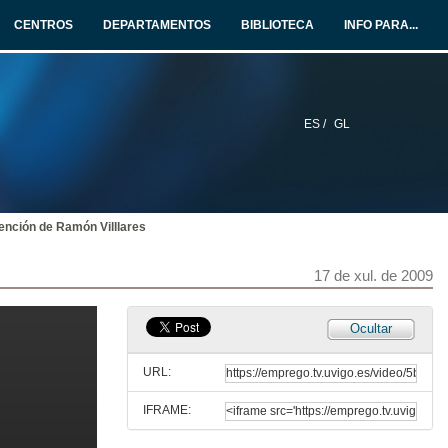
CENTROS
DEPARTAMENTOS
BIBLIOTECA
INFO PARA...
ES /
GL
vención de Ramón Villlares
17 de xul. de 2009
Ocultar
URL:
IFRAME: