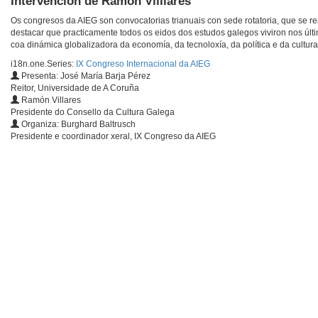
Intervención de Ramón Villlares
Os congresos da AIEG son convocatorias trianuais con sede rotatoria, que se r
destacar que practicamente todos os eidos dos estudos galegos viviron nos últim
coa dinámica globalizadora da economía, da tecnoloxía, da política e da cultura
i18n.one.Series:
IX Congreso Internacional da AIEG
Presenta: José María Barja Pérez
Reitor, Universidade de A Coruña
Ramón Villares
Presidente do Consello da Cultura Galega
Organiza: Burghard Baltrusch
Presidente e coordinador xeral, IX Congreso da AIEG