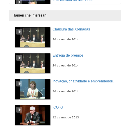
13 de xul. de 2009
Tamén che interesan
Intervención de Luis Caparrós
Clausura das Xornadas
13 de xul. de 2009
24 de out. de 2014
Intervención de Elvira Fidalgo
Entrega de premios
13 de xul. de 2009
24 de out. de 2014
Os Estudos Galegos nos contextos globais
Inovaçao, criatividade e emprendedorismo: O triplé estratégico para o desenvolvemento regional. Cuestións
13 de xul. de 2009
24 de out. de 2014
Actuación musical de Bieito Romero
ICOIIG
13 de xul. de 2009
12 de mar. de 2013
Intervención de Xavier Vence