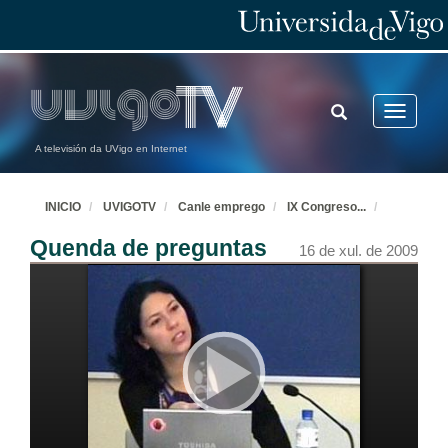
TOGGLE
Toggle
SEARCH
navigatio
A televisión da UVigo en Internet
INICIO
UVIGOTV
Canle emprego
IX Congreso
...
Quenda de preguntas
16 de xul. de 2009