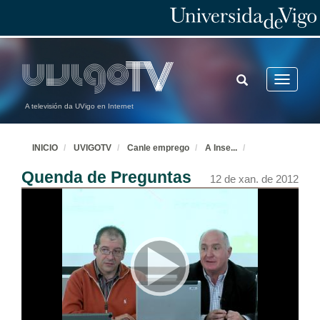
TOGGLE
Toggle
SEARCH
navigatio
A televisión da UVigo en Internet
INICIO
UVIGOTV
Canle emprego
A Inse
...
Quenda de Preguntas
12 de xan. de 2012