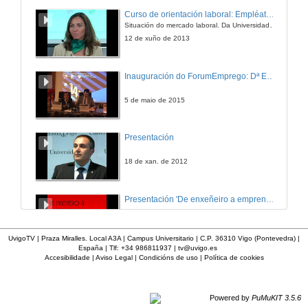
Curso de orientación laboral: Empléate. Módulo Conciénciate
Situación do mercado laboral. Da Universidade ao mundo laboral. Oportunidades de traballo e emprego.
12 de xuño de 2013
Inauguración do ForumEmprego: Dª Emilia Seoane
5 de maio de 2015
Presentación
18 de xan. de 2012
Presentación 'De enxeñeiro a emprendedor, unha transformación posible'.
29 de set. de 2011
UvigoTV | Praza Miralles. Local A3A | Campus Universitario | C.P. 36310 Vigo (Pontevedra) |
España | Tlf: +34 986811937 |
tv@uvigo.es
Accesibilidade
|
Aviso Legal
|
Condicións de uso
|
Política de cookies
Presentación de espectro-radiómetros ASD
17 de abr. de 2012
Powered by
PuMuKIT 3.5.6