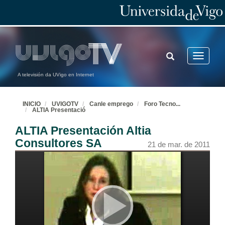
TOGGLE
Toggle
SEARCH
navigatio
A televisión da UVigo en Internet
INICIO
UVIGOTV
Canle emprego
Foro Tecno
...
ALTIA Presentació
ALTIA Presentación Altia
Consultores SA
21 de mar. de 2011
Vídeo resumo dos stands
12 de xul. de 2011