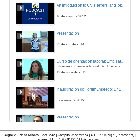
R xa é historia
An introduction to CV’s, letters, and job searching
21 de mar. de 2011
16 de maio de 2012
R xa é historia
Presentación
21 de mar. de 2011
23 de abr. de 2014
Presentacion da empresa EGATEL
Curso de orientación laboral: Empléate. Módulo Conciénciate
Intervencion Miguel Martinez
Situación do mercado laboral. Da Universidade ao mundo laboral. Oportunidades de traballo e emprego.
21 de mar. de 2011
12 de xuño de 2013
Presentacion da empresa EGATEL
Inauguración do ForumEmprego: Dª Emilia Seoane
Intervencion Vanesa Prieto
21 de mar. de 2011
5 de maio de 2015
Presentacion da empresa EGATEL
Presentación
Quenda de preguntas
21 de mar. de 2011
18 de xan. de 2012
UvigoTV | Praza Miralles. Local A3A | Campus Universitario | C.P. 36310 Vigo (Pontevedra) |
España | Tlf: +34 986811937 |
tv@uvigo.es