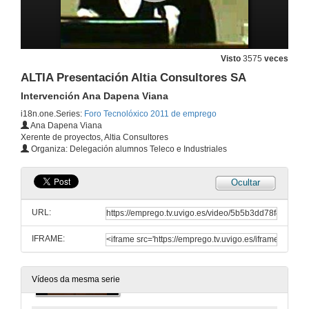
AETG Saidas profesionais dos Enxeñeiros de Telecomunicacions
Presentacion
21 de mar. de 2011
Visto
3575
veces
AETG Saidas profesionais dos Enxeñeiros de Telecomunicacions
ALTIA Presentación Altia Consultores SA
Intervención Antonio García Pino
21 de mar. de 2011
Intervención Ana Dapena Viana
i18n.one.Series:
Foro Tecnolóxico 2011 de emprego
Ana Dapena Viana
AETG Saidas profesionais dos Enxeñeiros de Telecomunicacions
Xerente de proyectos, Altia Consultores
Intervencion Jose Antonio Doldan
Organiza: Delegación alumnos Teleco e Industriales
21 de mar. de 2011
Ocultar
AETG Saidas profesionais dos Enxeñeiros de Telecomunicacions
Intervención Juan Redondo López
URL:
21 de mar. de 2011
IFRAME:
AETG Saidas profesionais dos Enxeñeiros de Telecomunicacions
Quenda de preguntas
21 de mar. de 2011
Vídeos da mesma serie