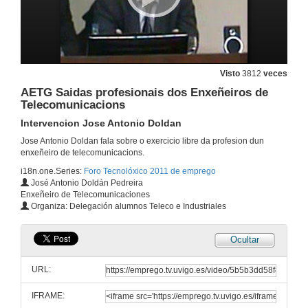
Visto
3812
veces
AETG Saidas profesionais dos Enxeñeiros de
Telecomunicacions
Intervencion Jose Antonio Doldan
Jose Antonio Doldan fala sobre o exercicio libre da profesion dun
enxeñeiro de telecomunicacions.
i18n.one.Series:
Foro Tecnolóxico 2011 de emprego
José Antonio Doldán Pedreira
Vídeo resumo dos stands
Enxeñeiro de Telecomunicaciones
Organiza: Delegación alumnos Teleco e Industriales
12 de xul. de 2011
Ocultar
AETG Saidas profesionais dos Enxeñeiros de Telecomunicacions
Presentacion
URL:
21 de mar. de 2011
IFRAME: