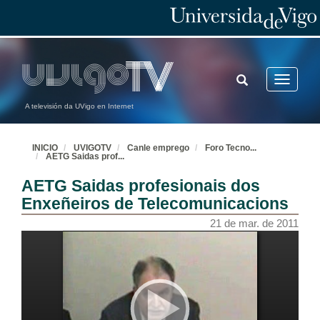
TOGGLE
Toggle
SEARCH
navigatio
A televisión da UVigo en Internet
INICIO
UVIGOTV
Canle emprego
Foro Tecno
...
AETG Saidas prof
...
AETG Saidas profesionais dos
Enxeñeiros de Telecomunicacions
21 de mar. de 2011