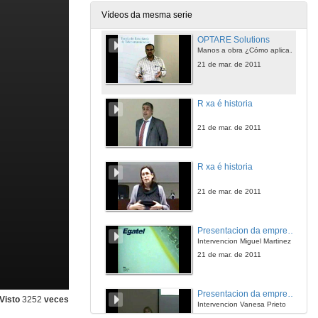
21 de mar. de 2011
Vídeos da mesma serie
OPTARE Solutions
Manos a obra ¿Cómo aplicar os coñecementos dun Teleco o mundo das operadoras
21 de mar. de 2011
R xa é historia
21 de mar. de 2011
R xa é historia
21 de mar. de 2011
Presentacion da empresa EGATEL
Intervencion Miguel Martinez
21 de mar. de 2011
Presentacion da empresa EGATEL
Visto
3252
veces
Intervencion Vanesa Prieto