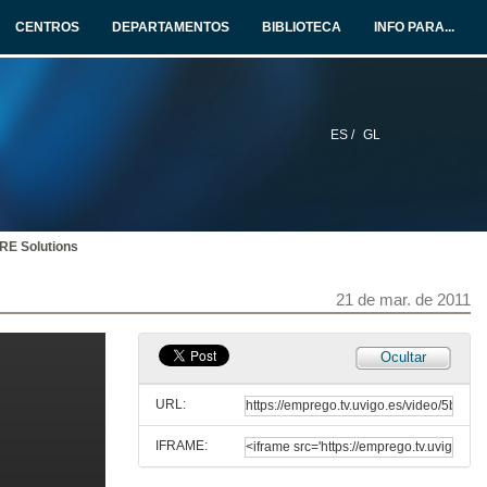
21 de mar. de 2011
CENTROS
DEPARTAMENTOS
BIBLIOTECA
INFO PARA...
AETG Saidas profesionais dos Enxeñeiros de Telecomunicacions
Quenda de preguntas
21 de mar. de 2011
ES /
GL
ALTIA Presentación Altia Consultores SA
Intervención Ana Dapena Viana
21 de mar. de 2011
E Solutions
ALTIA Presentación Altia Consultores SA
Intervención Francisco Javier Ramos
21 de mar. de 2011
21 de mar. de 2011
CFCA (Community Fisheries control Agency)
Ocultar
Tendencias de Internet e coñecemento das TIC necesarias para los próximos años
21 de mar. de 2011
URL:
IFRAME:
CFCA (Community Fisheries control Agency)
Quenda de preguntas