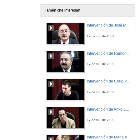
21 de mar. de 2011
Tamén che interesan
Presentacion da empresa EGATEL
Quenda de preguntas
Intervención de José Maria Barja
21 de mar. de 2011
17 de xul. de 2009
Presentación do Seminario de Emprendemento
Emprender: da idea ó negocio
Intervención de Ramón Villlares
21 de mar. de 2011
17 de xul. de 2009
Emprendimiento sesion 1
O papel do emprendemento tecnolóxico
Intervención de Craig Patterson
21 de mar. de 2011
17 de xul. de 2009
Emprendemento sesion 2
Experiencias na relación entre investigación e emprendemento
Intervención de Anxo Lorenzo
21 de mar. de 2011
17 de xul. de 2009
Novacaixagalicia
Human resources employed in a science and technology-core: ¿Empleabilidade de futuro?
Intervención de Maria Xosé
21 de mar. de 2011