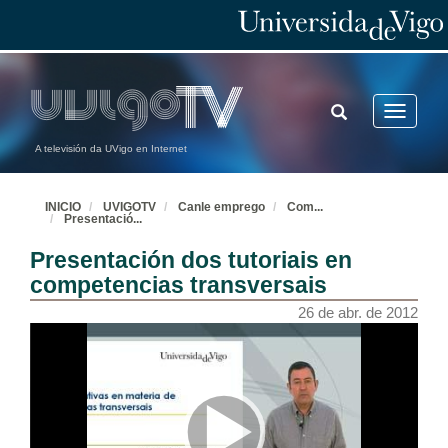
TOGGLE
Toggle
SEARCH
navigatio
A televisión da UVigo en Internet
INICIO
UVIGOTV
Canle emprego
Com
...
Presentació
...
Presentación dos tutoriais en
competencias transversais
26 de abr. de 2012