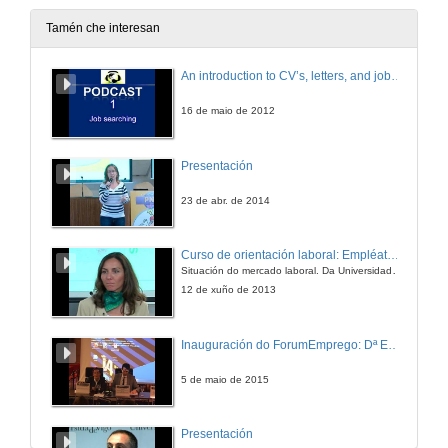
14 de dec. de 2011
Tamén che interesan
Relación interpersoal parte 1
An introduction to CV’s, letters, and job searching
14 de dec. de 2011
16 de maio de 2012
Relación interpersoal parte 2
Presentación
14 de dec. de 2011
23 de abr. de 2014
Resolución de problemas parte 1
Curso de orientación laboral: Empléate. Módulo Conciénciate
Situación do mercado laboral. Da Universidade ao mundo laboral. Oportunidades de traballo e emprego.
14 de dec. de 2011
12 de xuño de 2013
Resolución de problemas parte 2
Inauguración do ForumEmprego: Dª Emilia Seoane
14 de dec. de 2011
5 de maio de 2015
Organización do traballo parte 1
Presentación