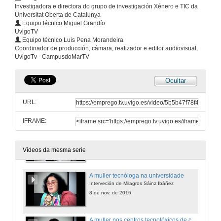
Investigadora e directora do grupo de investigación Xénero e TIC da
Universitat Oberta de Catalunya
Equipo técnico Miguel Grandío
UvigoTV
Equipo técnico Luis Pena Morandeira
Coordinador de producción, cámara, realizador e editor audiovisual,
UvigoTv - CampusdoMarTV
Ocultar
Inauguración da xornada
Intervención de Uxía Blanco
URL:
8 de nov. de 2016
IFRAME:
Inauguración da xornada
Intervención de Fátima Otero
8 de nov. de 2016
Vídeos da mesma serie
A muller tecnóloga na universidade
Interveción de Milagros Sáinz Ibáñez
8 de nov. de 2016
A muller nos centros tecnolóxicos de carácter privado