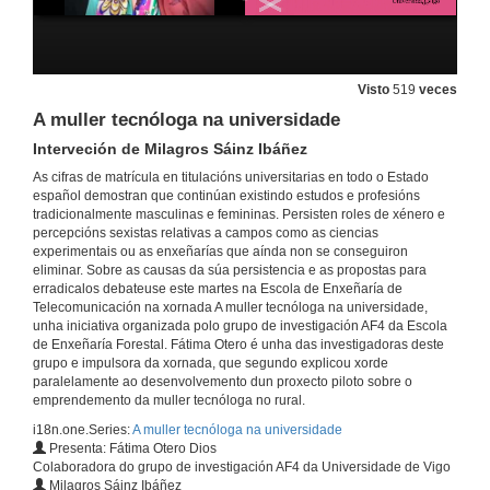
Visto
519
veces
A muller tecnóloga na universidade
Interveción de Milagros Sáinz Ibáñez
As cifras de matrícula en titulacións universitarias en todo o Estado
español demostran que continúan existindo estudos e profesións
tradicionalmente masculinas e femininas. Persisten roles de xénero e
percepcións sexistas relativas a campos como as ciencias
experimentais ou as enxeñarías que aínda non se conseguiron
eliminar. Sobre as causas da súa persistencia e as propostas para
erradicalos debateuse este martes na Escola de Enxeñaría de
Telecomunicación na xornada A muller tecnóloga na universidade,
unha iniciativa organizada polo grupo de investigación AF4 da Escola
de Enxeñaría Forestal. Fátima Otero é unha das investigadoras deste
grupo e impulsora da xornada, que segundo explicou xorde
paralelamente ao desenvolvemento dun proxecto piloto sobre o
emprendemento da muller tecnóloga no rural.
i18n.one.Series:
A muller tecnóloga na universidade
Presenta: Fátima Otero Dios
Colaboradora do grupo de investigación AF4 da Universidade de Vigo
Milagros Sáinz Ibáñez