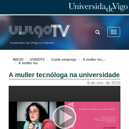
TOGGLE
Toggle
SEARCH
navigatio
A televisión da UVigo en Internet
INICIO
UVIGOTV
Canle emprego
A muller tec
...
A muller tec
A muller tecnóloga na universidade
8 de nov. de 2016