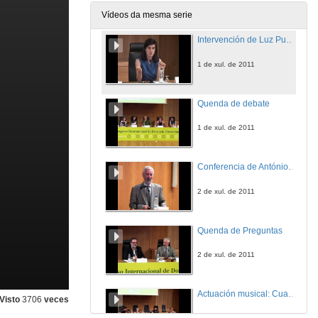
1 de xul. de 2011
Vídeos da mesma serie
Intervención de Luz Puente
1 de xul. de 2011
Quenda de debate
1 de xul. de 2011
Conferencia de António Nóvoa
2 de xul. de 2011
Quenda de Preguntas
2 de xul. de 2011
Actuación musical: Cuarteto Aurum
Visto
3706
veces