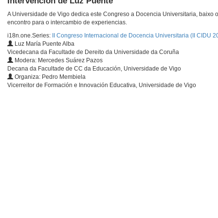
Intervención de Luz Puente
A Universidade de Vigo dedica este Congreso a Docencia Universitaria, baixo o 
encontro para o intercambio de experiencias.
i18n.one.Series:
II Congreso Internacional de Docencia Universitaria (II CIDU 2
Luz María Puente Alba
Vicedecana da Facultade de Dereito da Universidade da Coruña
Modera: Mercedes Suárez Pazos
Decana da Facultade de CC da Educación, Universidade de Vigo
Organiza: Pedro Membiela
Vicerreitor de Formación e Innovación Educativa, Universidade de Vigo