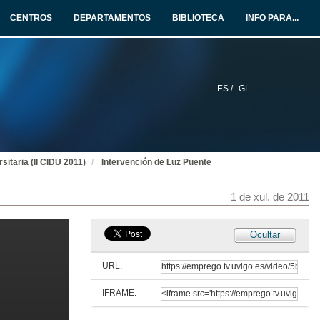
30 de xuño de 2011
CENTROS
DEPARTAMENTOS
BIBLIOTECA
INFO PARA...
Quenda de preguntas
Joan Rué
30 de xuño de 2011
ES /
GL
Actuación musical: Pedro Carpintero, Rosa Sánchez e Gustavo Couto
30 de xuño de 2011
sitaria (II CIDU 2011)
Intervención de Luz Puente
Intervención de Mª Victoria Otero Espinar
1 de xul. de 2011
1 de xul. de 2011
Intervención de Luis Muñoz
Ocultar
1 de xul. de 2011
URL:
IFRAME:
Intervención de Cecilia Leâo