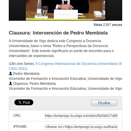
Actuación musical: Pedro Carpintero, Rosa Sánchez e Gustavo Couto
30 de xuño de 2011
Visto
2397
veces
Intervención de Mª Victoria Otero Espinar
Clausura: Intervención de Pedro Membiela
A Universidade de Vigo dedica este Congreso a Docencia
1 de xul. de 2011
Universitaria, baixo o lema "Retos e Perspectivas da Docencia
Universitaria". Este evento significará un punto de encontro para o
intercambio de experiencias.
Intervención de Luis Muñoz
i18n.one.Series:
II Congreso Internacional de Docencia Universitaria (II
1 de xul. de 2011
CIDU 2011)
Pedro Membiela
Vicerreitor de Formación e Innovación Educativa, Universidade de Vigo
Intervención de Cecilia Leâo
Organiza: Pedro Membiela
Vicerreitor de Formación e Innovación Educativa, Universidade de Vigo
1 de xul. de 2011
Ocultar
Intervención de Luz Puente
URL:
1 de xul. de 2011
IFRAME: