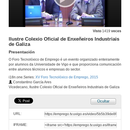
Internet of Things e Open Hardware sobre redes celulares
Conferencia
5 de mar. de 2015
Internet of Things e Open Hardware sobre redes celulares
Visto
1419
veces
Preguntas
5 de mar. de 2015
Ilustre Colexio Oficial de Enxeñeiros Industriais
de Galiza
Presentación
Retos medioambientais dos motores de combustión interna
Conferencia
O Foro Tecnolóxico de Emprego é un evento organizado enteiramente
5 de mar. de 2015
por alumnos da Universidade de Vigo e que proporciona comunicación
entre alumnos técnicos e empresas do sector.
i18n.one.Series:
XV Foro Tecnolóxico de Emprego, 2015
Oportunidades en Repsol
Constantino García Ares
Conferencia
Vicedecano, Ilustre Colexio Oficial de Enxeñeiros Industriais de Galiza
5 de mar. de 2015
Ocultar
Qué fai un enxeñeiro en Deloitte?
Conferencia
URL:
6 de mar. de 2015
IFRAME: