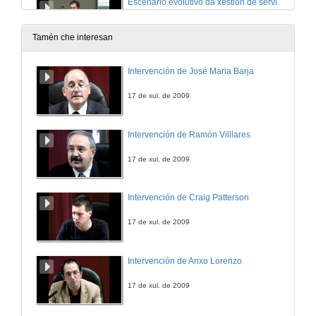
Escenario evolutivo da xestión de servizos de TI
Conferencia
6 de mar. de 2015
Tamén che interesan
Escenario evolutivo da xestión de servizos de TI
Intervención de José Maria Barja
Preguntas
6 de mar. de 2015
17 de xul. de 2009
Liñas Gradiant: Novas oportunidades laborais: Transformando a educación
Intervención de Ramón Villlares
Presentación
6 de mar. de 2015
17 de xul. de 2009
Liñas Gradiant: Novas oportunidades laborais: Transformando a educación
Intervención de Craig Patterson
Primeira intervención
6 de mar. de 2015
17 de xul. de 2009
Liñas Gradiant: Novas oportunidades laborais: Transformando a educación
Intervención de Anxo Lorenzo
Segunda intervención
6 de mar. de 2015
17 de xul. de 2009