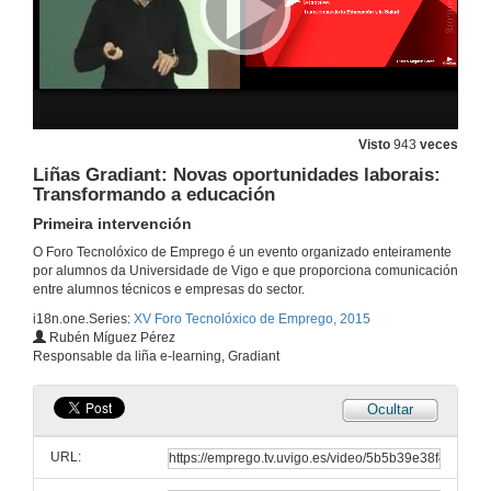
Ilustre Colexio Oficial de Enxeñeiros Industriais de Galiza
Presentación
6 de mar. de 2015
Ilustre Colexio Oficial de Enxeñeiros Industriais de Galiza
Visto
943
veces
Primeira intervención
Liñas Gradiant: Novas oportunidades laborais:
6 de mar. de 2015
Transformando a educación
Primeira intervención
Ilustre Colexio Oficial de Enxeñeiros Industriais de Galiza
O Foro Tecnolóxico de Emprego é un evento organizado enteiramente
Segunda intervención
por alumnos da Universidade de Vigo e que proporciona comunicación
6 de mar. de 2015
entre alumnos técnicos e empresas do sector.
i18n.one.Series:
XV Foro Tecnolóxico de Emprego, 2015
Ilustre Colexio Oficial de Enxeñeiros Industriais de Galiza
Rubén Míguez Pérez
Preguntas
Responsable da liña e-learning, Gradiant
6 de mar. de 2015
Ocultar
Escenario evolutivo da xestión de servizos de TI
Conferencia
URL:
6 de mar. de 2015