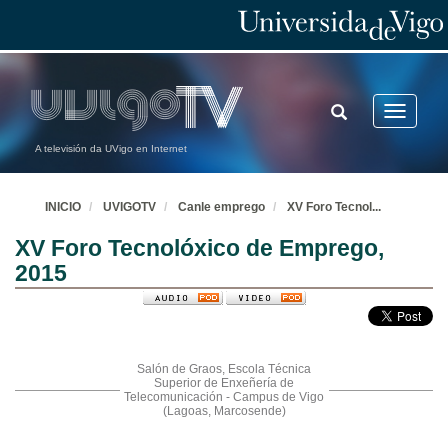
TOGGLE
Toggle
SEARCH
navigatio
A televisión da UVigo en Internet
INICIO
UVIGOTV
Canle emprego
XV Foro Tecnol
...
XV Foro Tecnolóxico de Emprego,
2015
Salón de Graos, Escola Técnica
Superior de Enxeñería de
Telecomunicación - Campus de Vigo
(Lagoas, Marcosende)