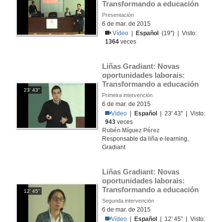
Transformando a educación
Presentación
6 de mar. de 2015
Vídeo
|
Español
(19'') | Visto:
1364
veces
Liñas Gradiant: Novas 
oportunidades laborais: 
Transformando a educación
23' 43''
Primeira intervención
6 de mar. de 2015
Vídeo
|
Español
| 23' 43'' | Visto:
943
veces
Rubén Míguez Pérez
Responsable da liña e-learning,
Gradiant
Liñas Gradiant: Novas 
oportunidades laborais: 
Transformando a educación
12' 45''
Segunda intervención
6 de mar. de 2015
Vídeo
|
Español
| 12' 45'' | Visto: