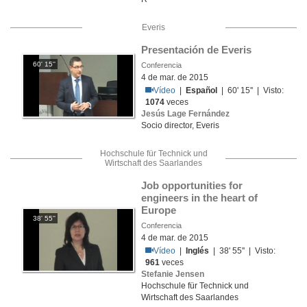
Everis
Presentación de Everis
60' 15''
Conferencia
4 de mar. de 2015
Vídeo
|
Español
| 60' 15'' | Visto:
1074
veces
Jesús Lage Fernández
Socio director, Everis
Hochschule für Technick und
Wirtschaft des Saarlandes
Job opportunities for 
engineers in the heart of 
Europe
38' 55''
Conferencia
4 de mar. de 2015
Vídeo
|
Inglés
| 38' 55'' | Visto:
961
veces
Stefanie Jensen
Hochschule für Technick und
Wirtschaft des Saarlandes