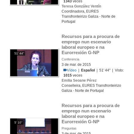
1343
veces
Teresa González Ventín
Coordinadora, EURES
Transfronteirizo Galiza - Norte de
Portugal
Recursos para a procura de 
emprego nun escenario 
laboral europeo e na 
Eurorrexión G-NP
51' 44''
Conferencia
3 de mar. de 2015
Vídeo
|
Español
| 51' 44'' | Visto:
1015
veces
Emilia Seoane Pérez
Conselleira, EURES Transfronteirizo
Galiza - Norte de Portugal
Recursos para a procura de 
emprego nun escenario 
laboral europeo e na 
Eurorrexión G-NP
5' 10''
Preguntas
3 de mar. de 2015