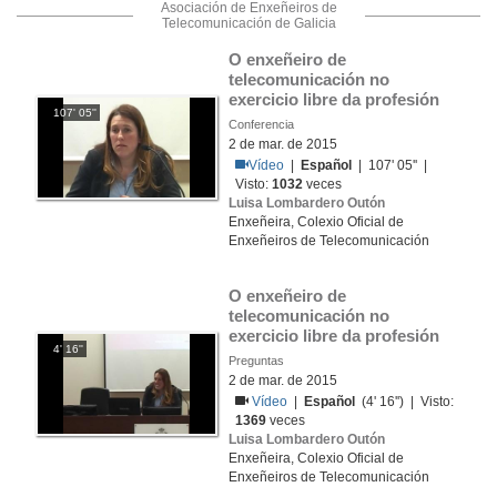
Asociación de Enxeñeiros de
Telecomunicación de Galicia
O enxeñeiro de 
telecomunicación no 
exercicio libre da profesión
107' 05''
Conferencia
2 de mar. de 2015
Vídeo
|
Español
| 107' 05'' |
Visto:
1032
veces
Luisa Lombardero Outón
Enxeñeira, Colexio Oficial de
Enxeñeiros de Telecomunicación
O enxeñeiro de 
telecomunicación no 
exercicio libre da profesión
4' 16''
Preguntas
2 de mar. de 2015
Vídeo
|
Español
(4' 16'') | Visto:
1369
veces
Luisa Lombardero Outón
Enxeñeira, Colexio Oficial de
Enxeñeiros de Telecomunicación