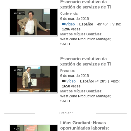
Escenario evolutivo da 
xestión de servizos de TI
49' 46''
Conferencia
6 de mar. de 2015
Vídeo
|
Español
| 49' 46'' | Visto:
1296
veces
Marcos Míguez González
West Zone Production Manager,
SATEC
Escenario evolutivo da 
xestión de servizos de TI
4' 28''
Preguntas
6 de mar. de 2015
Vídeo
|
Español
(4' 28'') | Visto:
1650
veces
Marcos Míguez González
West Zone Production Manager,
SATEC
Gradiant
Liñas Gradiant: Novas 
oportunidades laborais: 
19''