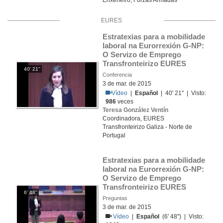
Enxeñeiro, Forzas Armadas
EURES
Estratexias para a mobilidade 
laboral na Eurorrexión G-NP: 
O Servizo de Emprego 
Transfronteirizo EURES
40' 21''
Conferencia
3 de mar. de 2015
Vídeo
|
Español
| 40' 21'' | Visto:
986
veces
Teresa González Ventín
Coordinadora, EURES
Transfronteirizo Galiza - Norte de
Portugal
Estratexias para a mobilidade 
laboral na Eurorrexión G-NP: 
O Servizo de Emprego 
Transfronteirizo EURES
6' 48''
Preguntas
3 de mar. de 2015
Vídeo
|
Español
(6' 48'') | Visto: