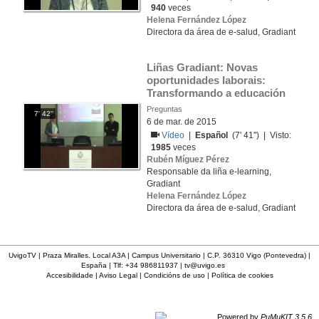
940
veces
Helena Fernández López
Directora da área de e-salud, Gradiant
Liñas Gradiant: Novas 
oportunidades laborais: 
Transformando a educación
Preguntas
7' 42''
6 de mar. de 2015
Vídeo
|
Español
(7' 41'') | Visto:
1985
veces
Rubén Míguez Pérez
Responsable da liña e-learning,
Gradiant
Helena Fernández López
Directora da área de e-salud, Gradiant
UvigoTV | Praza Miralles. Local A3A | Campus Universitario | C.P. 36310 Vigo (Pontevedra) |
España | Tlf: +34 986811937 |
tv@uvigo.es
Accesibilidade
|
Aviso Legal
|
Condicións de uso
|
Política de cookies
Powered by
PuMuKIT 3.5.6