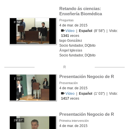
Retando ás ciencias: 
Enxeñería Biomédica
Preguntas
8' 58''
4 de mar. de 2015
Vídeo
|
Español
(8' 58'') | Visto:
1341
veces
Iago González
Socio fundador, DQbito
Ángel Iglesias
Socio fundador, DQbito
R
Presentación Negocio de R
1' 03''
Presentación
4 de mar. de 2015
Vídeo
|
Español
(1' 03'') | Visto:
1417
veces
Presentación Negocio de R
29' 37''
Primeira intervención
4 de mar. de 2015