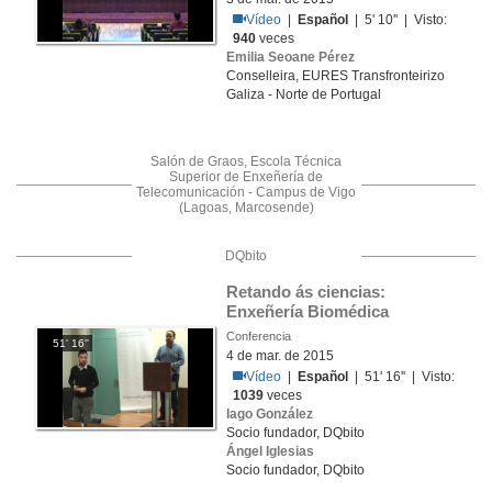
Vídeo
|
Español
| 5' 10'' | Visto:
940
veces
Emilia Seoane Pérez
Conselleira, EURES Transfronteirizo
Galiza - Norte de Portugal
Salón de Graos, Escola Técnica
Superior de Enxeñería de
Telecomunicación - Campus de Vigo
(Lagoas, Marcosende)
DQbito
Retando ás ciencias: 
Enxeñería Biomédica
Conferencia
51' 16''
4 de mar. de 2015
Vídeo
|
Español
| 51' 16'' | Visto:
1039
veces
Iago González
Socio fundador, DQbito
Ángel Iglesias
Socio fundador, DQbito