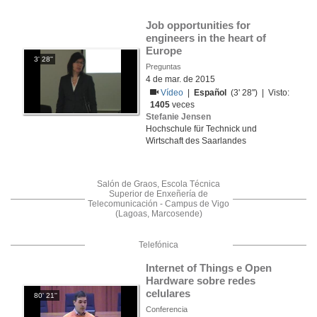
Job opportunities for 
engineers in the heart of 
Europe
3' 28''
Preguntas
4 de mar. de 2015
Vídeo
|
Español
(3' 28'') | Visto:
1405
veces
Stefanie Jensen
Hochschule für Technick und
Wirtschaft des Saarlandes
Salón de Graos, Escola Técnica
Superior de Enxeñería de
Telecomunicación - Campus de Vigo
(Lagoas, Marcosende)
Telefónica
Internet of Things e Open 
Hardware sobre redes 
celulares
80' 21''
Conferencia