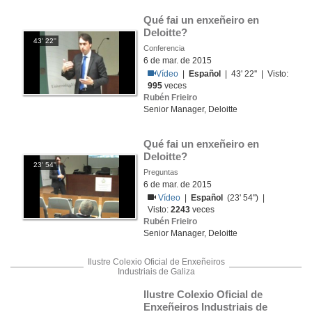
Qué fai un enxeñeiro en 
Deloitte?
43' 22''
Conferencia
6 de mar. de 2015
Vídeo
|
Español
| 43' 22'' | Visto:
995
veces
Rubén Frieiro
Senior Manager, Deloitte
Qué fai un enxeñeiro en 
Deloitte?
23' 54''
Preguntas
6 de mar. de 2015
Vídeo
|
Español
(23' 54'') |
Visto:
2243
veces
Rubén Frieiro
Senior Manager, Deloitte
Ilustre Colexio Oficial de Enxeñeiros
Industriais de Galiza
Ilustre Colexio Oficial de 
Enxeñeiros Industriais de 