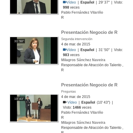
Vídeo
|
Español
| 29' 37'' | Visto:
998
veces
Pablo Fernández Vilariño
R
Presentación Negocio de R
Segunda intervención
31' 50''
4 de mar. de 2015
Vídeo
|
Español
| 31' 50'' | Visto:
983
veces
Milagros Sánchez Naveira
Responsable de Atracción do Talento ,
R
Presentación Negocio de R
Preguntas
4 de mar. de 2015
10' 43''
Vídeo
|
Español
(10' 43'') |
Visto:
1466
veces
Pablo Fernández Vilariño
R
Milagros Sánchez Naveira
Responsable de Atracción do Talento ,
R