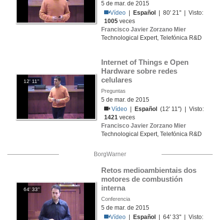
5 de mar. de 2015
Vídeo
|
Español
| 80' 21'' | Visto:
1005
veces
Francisco Javier Zorzano Mier
Technological Expert, Telefónica R&D
Internet of Things e Open 
Hardware sobre redes 
celulares
12' 11''
Preguntas
5 de mar. de 2015
Vídeo
|
Español
(12' 11'') | Visto:
1421
veces
Francisco Javier Zorzano Mier
Technological Expert, Telefónica R&D
BorgWarner
Retos medioambientais dos 
motores de combustión 
interna
64' 33''
Conferencia
5 de mar. de 2015
Vídeo
|
Español
| 64' 33'' | Visto: