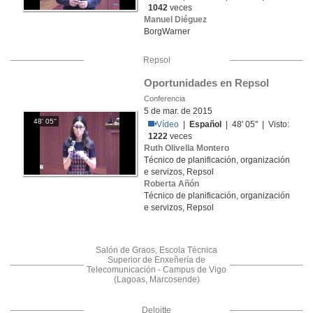
1042
veces
Manuel Diéguez
BorgWarner
Repsol
Oportunidades en Repsol
Conferencia
5 de mar. de 2015
48' 05''
Vídeo
|
Español
| 48' 05'' | Visto:
1222
veces
Ruth Olivella Montero
Técnico de planificación, organización
e servizos, Repsol
Roberta Añón
Técnico de planificación, organización
e servizos, Repsol
Salón de Graos, Escola Técnica
Superior de Enxeñería de
Telecomunicación - Campus de Vigo
(Lagoas, Marcosende)
Deloitte