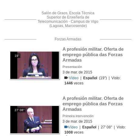
Salón de Graos, Escola Técnica
Superior de Enxeñería de
Telecomunicación - Campus de Vigo
(Lagoas, Marcosende)
Forzas Armadas
A profesión militar. Oferta de 
emprego pública das Forzas 
19''
Armadas
Presentación
3 de mar. de 2015
Vídeo
|
Español
(19'') | Visto:
1446
veces
A profesión militar. Oferta de 
emprego pública das Forzas 
Armadas
27' 08''
Primeira intervención
3 de mar. de 2015
Vídeo
|
Español
| 27' 08'' | Visto:
1008
veces