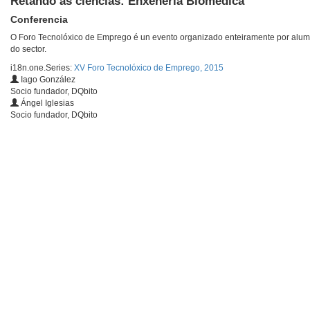
Retando ás ciencias: Enxeñería Biomédica
Conferencia
O Foro Tecnolóxico de Emprego é un evento organizado enteiramente por alum
do sector.
i18n.one.Series:
XV Foro Tecnolóxico de Emprego, 2015
Iago González
Socio fundador, DQbito
Ángel Iglesias
Socio fundador, DQbito