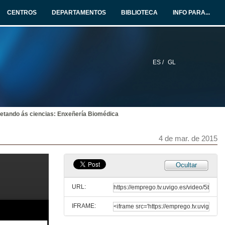
3 de mar. de 2015
CENTROS
DEPARTAMENTOS
BIBLIOTECA
INFO PARA...
A profesión militar. Oferta de emprego pública das Forzas Armadas
Preguntas
3 de mar. de 2015
ES /
GL
Estratexias para a mobilidade laboral na Eurorrexión G-NP: O Servizo de Emprego Transfronteirizo EURES
Conferencia
3 de mar. de 2015
etando ás ciencias: Enxeñería Biomédica
Estratexias para a mobilidade laboral na Eurorrexión G-NP: O Servizo de Emprego Transfronteirizo EURES
Preguntas
3 de mar. de 2015
4 de mar. de 2015
Recursos para a procura de emprego nun escenario laboral europeo e na Eurorrexión G-NP
Ocultar
Conferencia
3 de mar. de 2015
URL:
IFRAME:
Recursos para a procura de emprego nun escenario laboral europeo e na Eurorrexión G-NP
Preguntas