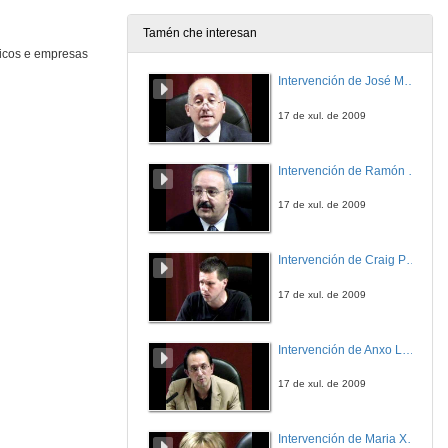
4 de mar. de 2015
Tamén che interesan
nicos e empresas
Presentación Negocio de R
Preguntas
Intervención de José Maria Barja
4 de mar. de 2015
17 de xul. de 2009
Presentación de Everis
Conferencia
Intervención de Ramón Villlares
4 de mar. de 2015
17 de xul. de 2009
Job opportunities for engineers in the heart of Europe
Conferencia
Intervención de Craig Patterson
4 de mar. de 2015
17 de xul. de 2009
Job opportunities for engineers in the heart of Europe
Preguntas
Intervención de Anxo Lorenzo
4 de mar. de 2015
17 de xul. de 2009
Internet of Things e Open Hardware sobre redes celulares
Conferencia
Intervención de Maria Xosé
5 de mar. de 2015