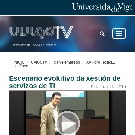
Internet of Things e Open Hardware sobre redes celulares
Preguntas
5 de mar. de 2015
TOGGLE
Toggle
SEARCH
navigatio
Retos medioambientais dos motores de combustión interna
A televisión da UVigo en Internet
Conferencia
5 de mar. de 2015
INICIO
UVIGOTV
Canle emprego
XV Foro Tecnol
...
Esce
...
Oportunidades en Repsol
Conferencia
Escenario evolutivo da xestión de
5 de mar. de 2015
servizos de TI
6 de mar. de 2015
Qué fai un enxeñeiro en Deloitte?
Conferencia
6 de mar. de 2015
Qué fai un enxeñeiro en Deloitte?
Preguntas
6 de mar. de 2015