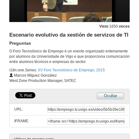
Ilustre Colexio Oficial de Enxeñeiros Industriais de Galiza
Presentación
Visto
1650
veces
6 de mar. de 2015
Escenario evolutivo da xestión de servizos de TI
Preguntas
Ilustre Colexio Oficial de Enxeñeiros Industriais de Galiza
Primeira intervención
O Foro Tecnolóxico de Emprego é un evento organizado enteiramente
6 de mar. de 2015
por alumnos da Universidade de Vigo e que proporciona comunicación
entre alumnos técnicos e empresas do sector.
i18n.one.Series:
XV Foro Tecnolóxico de Emprego, 2015
Ilustre Colexio Oficial de Enxeñeiros Industriais de Galiza
Marcos Míguez González
Segunda intervención
West Zone Production Manager, SATEC
6 de mar. de 2015
Ocultar
Ilustre Colexio Oficial de Enxeñeiros Industriais de Galiza
Preguntas
URL:
6 de mar. de 2015
IFRAME:
Escenario evolutivo da xestión de servizos de TI
Conferencia
6 de mar. de 2015