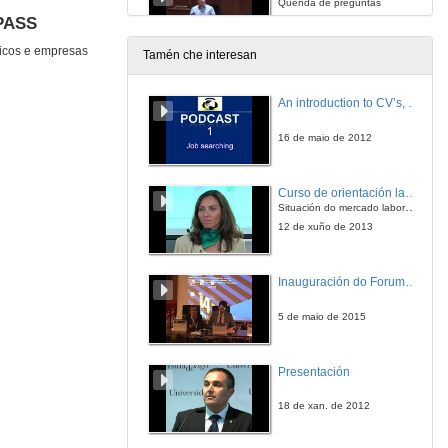
Quenda de preguntas
OPASS
13 de mar. de 2014
nicos e empresas
Tamén che interesan
Máis valor ao equipo Repsol
An introduction to CV’s, letters, and job searching
13 de mar. de 2014
16 de maio de 2012
Máis valor ao equipo Repsol
Quenda de preguntas
Curso de orientación laboral: Empléate. Módulo Conciénciate
13 de mar. de 2014
Situación do mercado laboral. Da Universidade ao mundo laboral. Oportunidades de traballo e emprego.
12 de xuño de 2013
GRADIANT
Inauguración do ForumEmprego: Dª Emilia Seoane
14 de mar. de 2014
5 de maio de 2015
IMATIA
Presentación
14 de mar. de 2014
18 de xan. de 2012
CRCC Asia: Prácticas en China