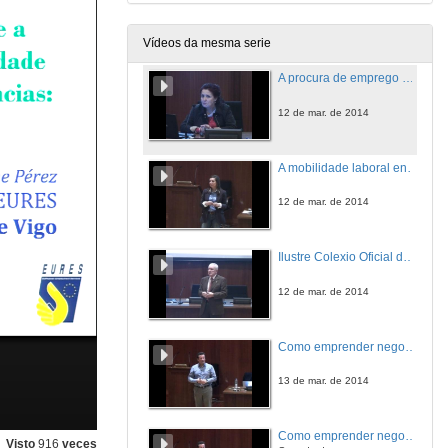
12 de mar. de 2014
Vídeos da mesma serie
A procura de emprego dende a transparencia e a comparabilidade de cualificacións e de competencias: EUROPASS
12 de mar. de 2014
A mobilidade laboral en Europa: Un dereito, unha oportunidade
12 de mar. de 2014
Ilustre Colexio Oficial de Enxeñeiros Industriais de Galiza
12 de mar. de 2014
Como emprender negocios innovadores: Innovative entrepreneurship
13 de mar. de 2014
Como emprender negocios innovadores: Innovative entrepreneurship
Visto
916
veces