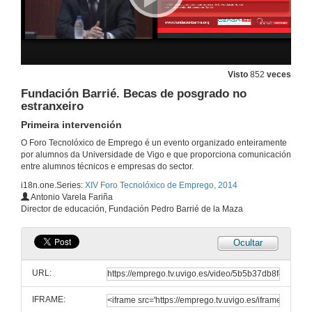
Oferta de emprego das FFAA para universitarios españois
Visto
852
veces
Primeira intervención
11 de mar. de 2014
Fundación Barrié. Becas de posgrado no
estranxeiro
Primeira intervención
Oferta de emprego das FFAA para universitarios españois
Segunda intervención
O Foro Tecnolóxico de Emprego é un evento organizado enteiramente
11 de mar. de 2014
por alumnos da Universidade de Vigo e que proporciona comunicación
entre alumnos técnicos e empresas do sector.
i18n.one.Series:
XIV Foro Tecnolóxico de Emprego, 2014
Oferta de emprego das FFAA para universitarios españois
Antonio Varela Fariña
Conclusión e preguntas
Director de educación, Fundación Pedro Barrié de la Maza
11 de mar. de 2014
Ocultar
Productos ecoforest
URL:
11 de mar. de 2014
IFRAME: