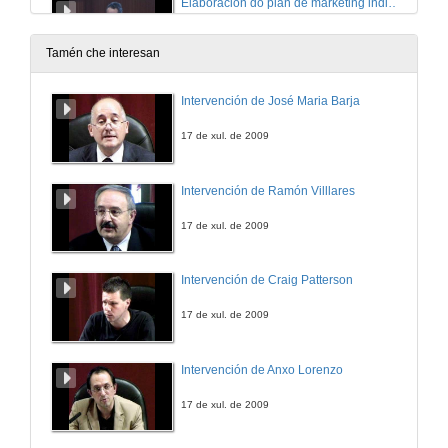
Elaboración do plan de marketing individual do enxeñeiro en procura do primeiro emprego
12 de mar. de 2014
Tamén che interesan
A procura de emprego dende a transparencia e a comparabilidade de cualificacións e de competencias: EUROPASS
Intervención de José Maria Barja
12 de mar. de 2014
17 de xul. de 2009
A mobilidade laboral en Europa: Un dereito, unha oportunidade
Intervención de Ramón Villlares
12 de mar. de 2014
17 de xul. de 2009
Ilustre Colexio Oficial de Enxeñeiros Industriais de Galiza
Intervención de Craig Patterson
12 de mar. de 2014
17 de xul. de 2009
Como emprender negocios innovadores: Innovative entrepreneurship
Intervención de Anxo Lorenzo
13 de mar. de 2014
17 de xul. de 2009