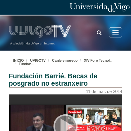
TOGGLE
Toggle
SEARCH
navigatio
A televisión da UVigo en Internet
INICIO
UVIGOTV
Canle emprego
XIV Foro Tecnol
...
Fundac
...
Fundación Barrié. Becas de
posgrado no estranxeiro
11 de mar. de 2014