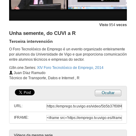
IMATIA
Visto
954
veces
14 de mar. de 2014
Unha semente, do CUVI a R
Terceira intervención
CRCC Asia: Prácticas en China
O Foro Tecnolóxico de Emprego é un evento organizado enteiramente
14 de mar. de 2014
por alumnos da Universidade de Vigo e que proporciona comunicación
entre alumnos técnicos e empresas do sector.
i18n.one.Series:
XIV Foro Tecnolóxico de Emprego, 2014
CRCC Asia: Prácticas en China
Juan Díaz Ramudo
Quenda de preguntas
Técnico de Transporte, Datos e Internet , R
14 de mar. de 2014
Ocultar
Unha semente, do CUVI a R
Primeira intervención
URL:
12 de mar. de 2014
IFRAME:
Unha semente, do CUVI a R
Segunda intervención
12 de mar. de 2014
Vídeos da mesma serie