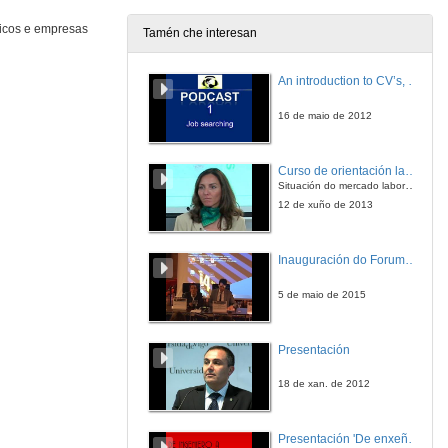
nicos e empresas
Tamén che interesan
Unha semente, do CUVI a R
Quenda de preguntas
An introduction to CV’s, letters, and job searching
12 de mar. de 2014
16 de maio de 2012
Desenvolvemento profesional do Enxeñeiro de Telecomunicación e o seu acceso ao mercado laboral
Primeira intervención
Curso de orientación laboral: Empléate. Módulo Conciénciate
12 de mar. de 2014
Situación do mercado laboral. Da Universidade ao mundo laboral. Oportunidades de traballo e emprego.
12 de xuño de 2013
Desenvolvemento profesional do Enxeñeiro de Telecomunicación e o seu acceso ao mercado laboral
Segunda intervención
Inauguración do ForumEmprego: Dª Emilia Seoane
12 de mar. de 2014
5 de maio de 2015
Desenvolvemento profesional do Enxeñeiro de Telecomunicación e o seu acceso ao mercado laboral
Conclusión e preguntas
Presentación
12 de mar. de 2014
18 de xan. de 2012
Presentación de COREMAIN e dos seus proxectos no sector das telecomunicacións
Primeira intervención
Presentación 'De enxeñeiro a emprendedor, unha transformación posible'.
13 de mar. de 2014