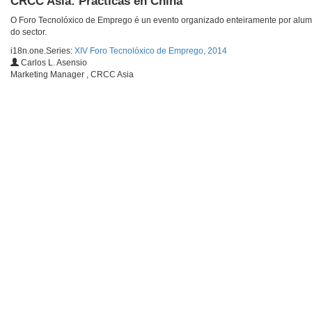
CRCC Asia: Prácticas en China
O Foro Tecnolóxico de Emprego é un evento organizado enteiramente por alum
do sector.
i18n.one.Series:
XIV Foro Tecnolóxico de Emprego, 2014
Carlos L. Asensio
Marketing Manager , CRCC Asia