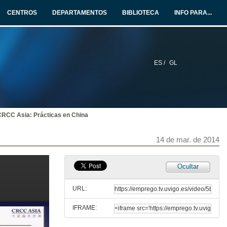
13 de mar. de 2014
CENTROS
DEPARTAMENTOS
BIBLIOTECA
INFO PARA...
Como emprender negocios innovadores: Innovative entrepreneurship
Quenda de preguntas
13 de mar. de 2014
ES /
GL
Máis valor ao equipo Repsol
13 de mar. de 2014
CRCC Asia: Prácticas en China
Máis valor ao equipo Repsol
Quenda de preguntas
13 de mar. de 2014
14 de mar. de 2014
GRADIANT
Ocultar
14 de mar. de 2014
URL:
IFRAME:
IMATIA