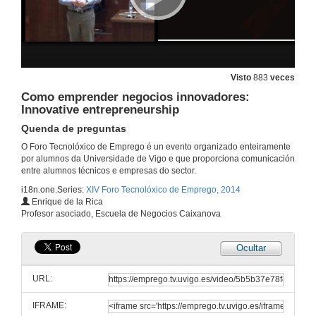
Fundación Barrié. Becas de posgrado no estranxeiro
Quenda de preguntas
11 de mar. de 2014
Elaboración do plan de marketing individual do enxeñeiro en procura do primeiro emprego
Visto
883
veces
12 de mar. de 2014
Como emprender negocios innovadores:
Innovative entrepreneurship
Quenda de preguntas
A procura de emprego dende a transparencia e a comparabilidade de cualificacións e de competencias: EUROPASS
O Foro Tecnolóxico de Emprego é un evento organizado enteiramente
12 de mar. de 2014
por alumnos da Universidade de Vigo e que proporciona comunicación
entre alumnos técnicos e empresas do sector.
i18n.one.Series:
XIV Foro Tecnolóxico de Emprego, 2014
A mobilidade laboral en Europa: Un dereito, unha oportunidade
Enrique de la Rica
Profesor asociado, Escuela de Negocios Caixanova
12 de mar. de 2014
Ocultar
Ilustre Colexio Oficial de Enxeñeiros Industriais de Galiza
URL:
12 de mar. de 2014
IFRAME: