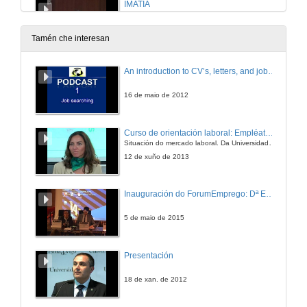
IMATIA
14 de mar. de 2014
Tamén che interesan
CRCC Asia: Prácticas en China
An introduction to CV’s, letters, and job searching
14 de mar. de 2014
16 de maio de 2012
CRCC Asia: Prácticas en China
Curso de orientación laboral: Empléate. Módulo Conciénciate
Quenda de preguntas
Situación do mercado laboral. Da Universidade ao mundo laboral. Oportunidades de traballo e emprego.
14 de mar. de 2014
12 de xuño de 2013
Unha semente, do CUVI a R
Inauguración do ForumEmprego: Dª Emilia Seoane
Primeira intervención
12 de mar. de 2014
5 de maio de 2015
Unha semente, do CUVI a R
Presentación
Segunda intervención
12 de mar. de 2014
18 de xan. de 2012