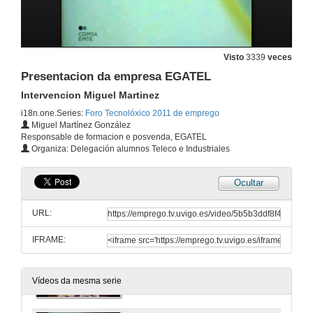
CFCA (Community Fisheries control Agency)
Tendencias de Internet e coñecemento das TIC necesarias para los próximos años
21 de mar. de 2011
Visto
3339
veces
CFCA (Community Fisheries control Agency)
Presentacion da empresa EGATEL
Quenda de preguntas
21 de mar. de 2011
Intervencion Miguel Martinez
i18n.one.Series:
Foro Tecnolóxico 2011 de emprego
Miguel Martínez González
OPTARE Solutions
Responsable de formacion e posvenda, EGATEL
Manos a obra ¿Cómo aplicar os coñecementos dun Teleco o mundo das operadoras
Organiza: Delegación alumnos Teleco e Industriales
21 de mar. de 2011
Ocultar
R xa é historia
URL:
21 de mar. de 2011
IFRAME:
R xa é historia
21 de mar. de 2011
Vídeos da mesma serie