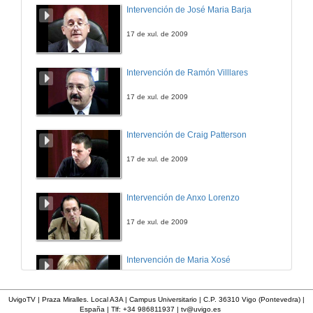
Emprendemento sesion 2
Intervención de José Maria Barja
Experiencias na relación entre investigación e emprendemento
21 de mar. de 2011
17 de xul. de 2009
Novacaixagalicia
Intervención de Ramón Villlares
Human resources employed in a science and technology-core: ¿Empleabilidade de futuro?
21 de mar. de 2011
17 de xul. de 2009
TECNOCOM. Consultoría de negocio: orixen necesidade e práctica
Intervención de Craig Patterson
Intervencion Olaya Ricoy
21 de mar. de 2011
17 de xul. de 2009
TECNOCOM. Consultoría de negocio: orixen necesidade e práctica
Intervención de Anxo Lorenzo
Intervencion Xurxo Lago
21 de mar. de 2011
17 de xul. de 2009
ACCENTURE
Intervención de Maria Xosé
Descubre as vantaxes de traballar en accenture
21 de mar. de 2011
17 de xul. de 2009
UvigoTV | Praza Miralles. Local A3A | Campus Universitario | C.P. 36310 Vigo (Pontevedra) |
España | Tlf: +34 986811937 |
tv@uvigo.es