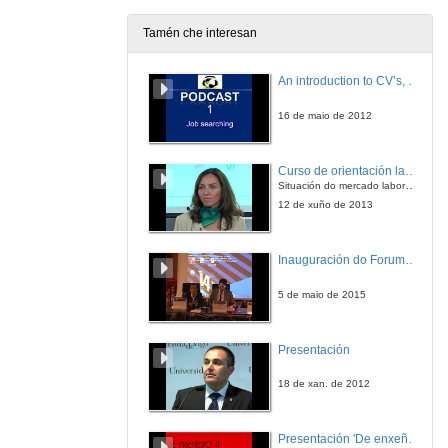
Tamén che interesan
Grupo de Sistemas de Radio
An introduction to CV’s, letters, and job searching
12 de mar. de 2013
16 de maio de 2012
AtlanTIC
Curso de orientación laboral: Empléate. Módulo Conciénciate
12 de mar. de 2013
Situación do mercado laboral. Da Universidade ao mundo laboral. Oportunidades de traballo e emprego.
12 de xuño de 2013
Tecnocom
Inauguración do ForumEmprego: Dª Emilia Seoane
13 de mar. de 2013
5 de maio de 2015
R
Presentación
14 de mar. de 2013
18 de xan. de 2012
Escola de finanzas
Presentación 'De enxeñeiro a emprendedor, unha transformación posible'.
14 de mar. de 2013