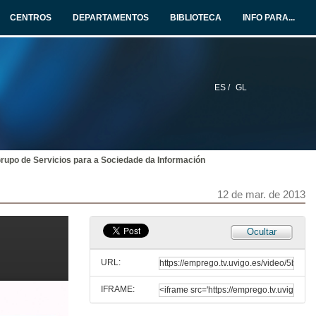
CENTROS
DEPARTAMENTOS
BIBLIOTECA
INFO PARA...
ES /
GL
rupo de Servicios para a Sociedade da Información
Presentación
12 de mar. de 2013
12 de mar. de 2013
Departamento de Tecnoloxía Electrónica
Ocultar
12 de mar. de 2013
URL:
IFRAME:
Grupo de Laboratorio de Redes