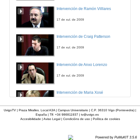
ICOIIG
Intervención de Ramón Villlares
12 de mar. de 2013
17 de xul. de 2009
Intervención de Craig Patterson
17 de xul. de 2009
Intervención de Anxo Lorenzo
17 de xul. de 2009
Intervención de Maria Xosé
17 de xul. de 2009
UvigoTV | Praza Miralles. Local A3A | Campus Universitario | C.P. 36310 Vigo (Pontevedra) |
España | Tlf: +34 986811937 |
tv@uvigo.es
Accesibilidade
|
Aviso Legal
|
Condicións de uso
|
Política de cookies
Intervención de Rosario Álvarez
17 de xul. de 2009
Powered by
PuMuKIT 3.5.6