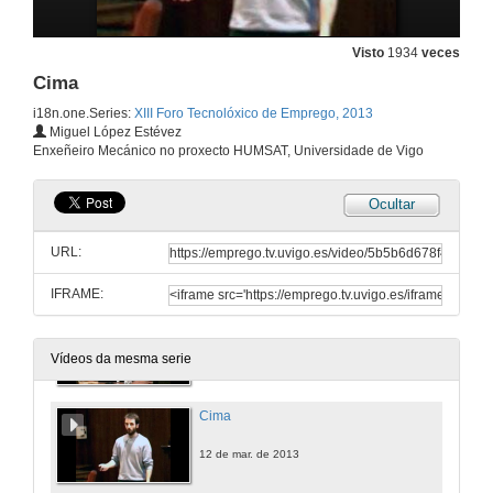
Quenda de preguntas
Visto
1934
veces
12 de mar. de 2013
Cima
i18n.one.Series:
XIII Foro Tecnolóxico de Emprego, 2013
Kuka
Miguel López Estévez
Enxeñeiro Mecánico no proxecto HUMSAT, Universidade de Vigo
12 de mar. de 2013
Ocultar
FUE
URL:
12 de mar. de 2013
IFRAME:
Sistemas loxísticos basados en robots móbiles
12 de mar. de 2013
Vídeos da mesma serie
Cima
12 de mar. de 2013