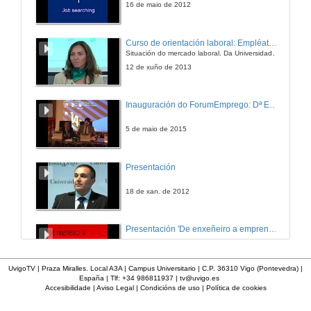
16 de maio de 2012
Quendas de preguntas
Curso de orientación laboral: Empléate. Módulo Conciénciate
Situación do mercado laboral. Da Universidade ao mundo laboral. Oportunidades de traballo e emprego.
14 de mar. de 2013
12 de xuño de 2013
Tagtum
Inauguración do ForumEmprego: Dª Emilia Seoane
12 de mar. de 2013
5 de maio de 2015
Quenda de preguntas
Presentación
12 de mar. de 2013
18 de xan. de 2012
Adecco
Presentación 'De enxeñeiro a emprendedor, unha transformación posible'.
12 de mar. de 2013
29 de set. de 2011
UvigoTV | Praza Miralles. Local A3A | Campus Universitario | C.P. 36310 Vigo (Pontevedra) |
España | Tlf: +34 986811937 |
tv@uvigo.es
Quenda de preguntas
Accesibilidade
|
Aviso Legal
|
Condicións de uso
|
Política de cookies
Presentación de espectro-radiómetros ASD
12 de mar. de 2013