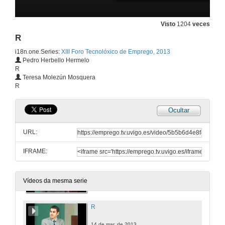
Visto
1204
veces
Grupo de Dispositivos de Alta Frecuencia
R
12 de mar. de 2013
i18n.one.Series:
XIII Foro Tecnolóxico de Emprego, 2013
Pedro Herbello Hermelo
R
Grupo de Sistemas de Radio
Teresa Molezún Mosquera
R
12 de mar. de 2013
Ocultar
AtlanTIC
URL:
12 de mar. de 2013
IFRAME:
Tecnocom
13 de mar. de 2013
Vídeos da mesma serie
R
14 de mar. de 2013