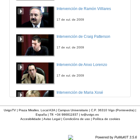
Eures 1
Intervención de Ramón Villlares
12 de mar. de 2013
17 de xul. de 2009
Quenda de preguntas
Intervención de Craig Patterson
12 de mar. de 2013
17 de xul. de 2009
Eures 2
Intervención de Anxo Lorenzo
12 de mar. de 2013
17 de xul. de 2009
Repsol
Intervención de Maria Xosé
12 de mar. de 2013
17 de xul. de 2009
UvigoTV | Praza Miralles. Local A3A | Campus Universitario | C.P. 36310 Vigo (Pontevedra) |
España | Tlf: +34 986811937 |
tv@uvigo.es
Pedro Barrié de la Maza
Accesibilidade
|
Aviso Legal
|
Condicións de uso
|
Política de cookies
Intervención de Rosario Álvarez
12 de mar. de 2013
17 de xul. de 2009
Powered by
PuMuKIT 3.5.6