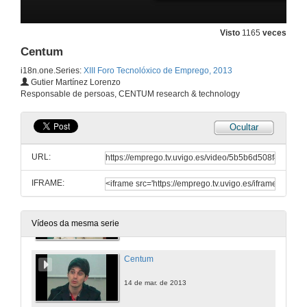
Escola de finanzas
Visto
1165
veces
14 de mar. de 2013
Centum
i18n.one.Series:
XIII Foro Tecnolóxico de Emprego, 2013
Que é a I+D?
Gutier Martínez Lorenzo
Responsable de persoas, CENTUM research & technology
14 de mar. de 2013
Ocultar
Gradiant
URL:
14 de mar. de 2013
IFRAME:
Imatia
14 de mar. de 2013
Vídeos da mesma serie
Centum
14 de mar. de 2013