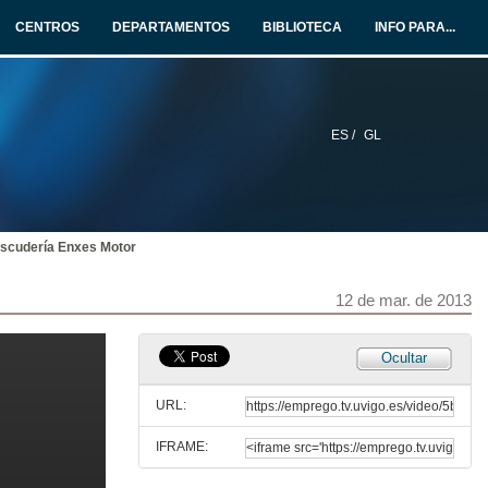
12 de mar. de 2013
CENTROS
DEPARTAMENTOS
BIBLIOTECA
INFO PARA...
Quenda de preguntas
12 de mar. de 2013
ES /
GL
Eures 2
12 de mar. de 2013
scudería Enxes Motor
Repsol
12 de mar. de 2013
12 de mar. de 2013
Pedro Barrié de la Maza
Ocultar
12 de mar. de 2013
URL:
IFRAME:
Quenda de preguntas