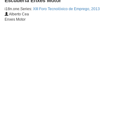
Escudería Enxes Motor
i18n.one.Series:
XIII Foro Tecnolóxico de Emprego, 2013
Alberto Cea
Enxes Motor