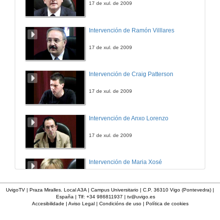
17 de xul. de 2009
Sistemas loxísticos basados en robots móbiles
Intervención de Ramón Villlares
12 de mar. de 2013
17 de xul. de 2009
Cima
Intervención de Craig Patterson
12 de mar. de 2013
17 de xul. de 2009
Quenda de preguntas
Intervención de Anxo Lorenzo
12 de mar. de 2013
17 de xul. de 2009
TRW automotive
Intervención de Maria Xosé
12 de mar. de 2013
17 de xul. de 2009
UvigoTV | Praza Miralles. Local A3A | Campus Universitario | C.P. 36310 Vigo (Pontevedra) |
España | Tlf: +34 986811937 |
tv@uvigo.es
Quenda de preguntas
Accesibilidade
|
Aviso Legal
|
Condicións de uso
|
Política de cookies
Intervención de Rosario Álvarez
12 de mar. de 2013