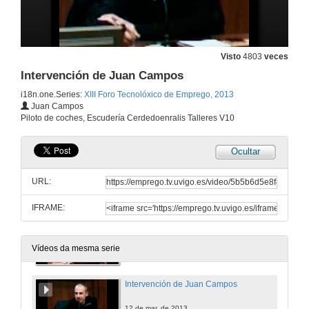
Escudería Enxes Motor
Visto
4803
veces
12 de mar. de 2013
Intervención de Juan Campos
i18n.one.Series:
XIII Foro Tecnolóxico de Emprego, 2013
Presentación do coloquio
Juan Campos
Piloto de coches, Escudería Cerdedoenralis Talleres V10
12 de mar. de 2013
Ocultar
Intervención de Alex Pais
URL:
12 de mar. de 2013
IFRAME:
Intervención de Jose López Rivas
12 de mar. de 2013
Vídeos da mesma serie
Intervención de Juan Campos
12 de mar. de 2013