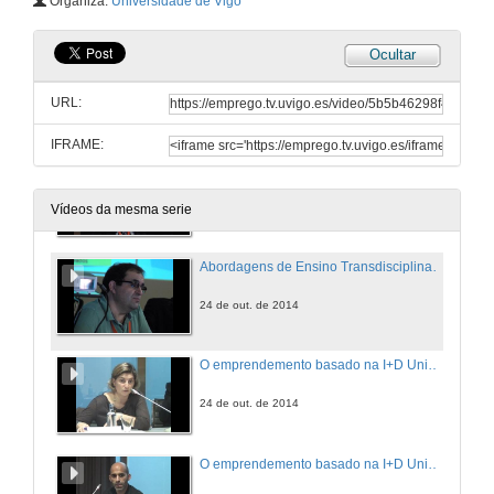
Organiza:
Universidade de Vigo
24 de out. de 2014
Ocultar
A capacidade inovadora dos serviços de enfermagem nos serviços de saúde
URL:
24 de out. de 2014
IFRAME:
Orquestrando cidadania: o empreendedurismo social em projetos da economia criativa
24 de out. de 2014
Vídeos da mesma serie
Abordagens de Ensino Transdisciplinar e de Fomento ao Empreendedorismo: Hações de um projeto integrado no mestrado em engenharia de sistemas
24 de out. de 2014
O emprendemento basado na I+D Universitaria
24 de out. de 2014
O emprendemento basado na I+D Universitaria