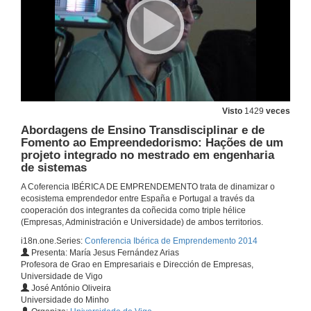
24 de out. de 2014
A contribución do mundo empresarial nos modelos de crecemento económico
24 de out. de 2014
Cuestións
Visto
1429
veces
Abordagens de Ensino Transdisciplinar e de
24 de out. de 2014
Fomento ao Empreendedorismo: Hações de um
projeto integrado no mestrado em engenharia
de sistemas
O papel da formação, experiência profissional e perceção de viabilidade da iniciativa no empreendedorismo social em Portugal
A Coferencia IBÉRICA DE EMPRENDEMENTO trata de dinamizar o
24 de out. de 2014
ecosistema emprendedor entre España e Portugal a través da
cooperación dos integrantes da coñecida como triple hélice
(Empresas, Administración e Universidade) de ambos territorios.
Empreendedorismo no turismo de experiência e emoção
i18n.one.Series:
Conferencia Ibérica de Emprendemento 2014
Presenta: María Jesus Fernández Arias
24 de out. de 2014
Profesora de Grao en Empresariais e Dirección de Empresas,
Universidade de Vigo
José António Oliveira
On the work values of Entrepreneurs and Non-Entrepreneurs: a European Longitudinal Study
Universidade do Minho