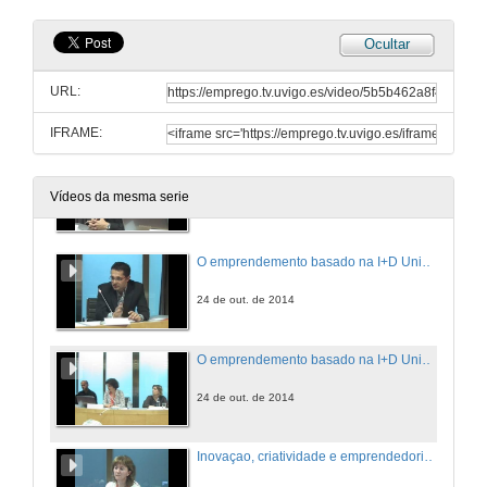
24 de out. de 2014
Ocultar
O emprendemento basado na I+D Universitaria
URL:
24 de out. de 2014
IFRAME:
O emprendemento basado na I+D Universitaria
Vídeos da mesma serie
24 de out. de 2014
O emprendemento basado na I+D Universitaria
24 de out. de 2014
O emprendemento basado na I+D Universitaria. Cuestións
24 de out. de 2014
Inovaçao, criatividade e emprendedorismo: O triplé estratégico para o desenvolvemento regional