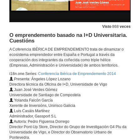
24 de out. de 2014
Empreendedorismo no turismo de experiência e emoção
Visto
868
veces
24 de out. de 2014
O emprendemento basado na I+D Universitaria.
Cuestións
On the work values of Entrepreneurs and Non-Entrepreneurs: a European Longitudinal Study
A Coferencia IBÉRICA DE EMPRENDEMENTO trata de dinamizar o
ecosistema emprendedor entre España e Portugal a través da
24 de out. de 2014
cooperación dos integrantes da coñecida como triple hélice
(Empresas, Administración e Universidade) de ambos territorios.
i18n.one.Series:
Conferencia Ibérica de Emprendemento 2014
A capacidade inovadora dos serviços de enfermagem nos serviços de saúde
Presenta: Ángeles López Lozano
Directora técnica da Oficina de I+D, Universidade de Vigo
24 de out. de 2014
Juan José Verdes Gómez
Universidade de Santiago de Compostela
Yolanda Falcón García
Orquestrando cidadania: o empreendedurismo social em projetos da economia criativa
Xerente de Inversións, Unirisco Galicia
Luis Casáis Martínez
24 de out. de 2014
Administrador, Gassport S.L
Autor/a: Pedro Figueroa Dorrego
Director Pont-Up Store, Director do Grupo de Investigación G4 Plu da
Abordagens de Ensino Transdisciplinar e de Fomento ao Empreendedorismo: Hações de um projeto integrado no mestrado em engenharia de sistemas
Universidade de Vigo, e Director do Observatorio Urbano de
Pontevedra.