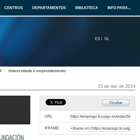
25 de nov. de 2014
CENTROS
DEPARTAMENTOS
BIBLIOTECA
INFO PARA...
Sesión de Apertura da Xornada Técnica
17 de xul. de 2015
ES /
GL
Conferencia Inaugural
23 de out. de 2014
4
Universidade e emprendemento
Conferencia Inaugural. Cuestións
23 de out. de 2014
23 de out. de 2014
O ecosistema emprendedor. Intervención de Xosé Iglesias
Ocultar
23 de out. de 2014
URL:
IFRAME:
O ecosistema emprendedor. Coloquio