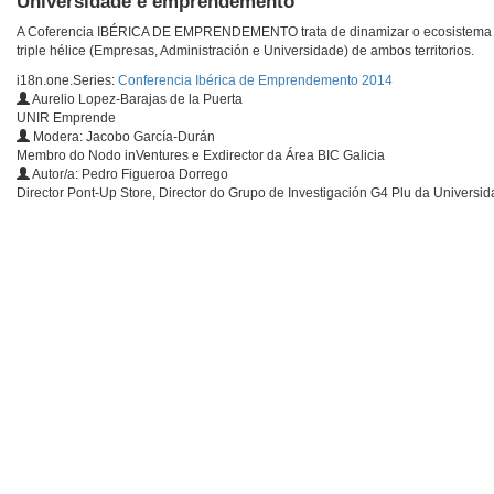
Universidade e emprendemento
A Coferencia IBÉRICA DE EMPRENDEMENTO trata de dinamizar o ecosistema em
triple hélice (Empresas, Administración e Universidade) de ambos territorios.
i18n.one.Series:
Conferencia Ibérica de Emprendemento 2014
Aurelio Lopez-Barajas de la Puerta
UNIR Emprende
Modera: Jacobo García-Durán
Membro do Nodo inVentures e Exdirector da Área BIC Galicia
Autor/a: Pedro Figueroa Dorrego
Director Pont-Up Store, Director do Grupo de Investigación G4 Plu da Universi