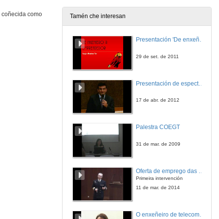
a coñecida como
Tamén che interesan
Inversores e Invertidos. Cuestións
Presentación 'De enxeñeiro a emprendedor, unha transformación posible'.
23 de out. de 2014
29 de set. de 2011
¿Qúe se fai en Europa?
Presentación de espectro-radiómetros ASD
23 de out. de 2014
17 de abr. de 2012
Sesón de Apertura da Xornada Científica
Palestra COEGT
24 de out. de 2014
31 de mar. de 2009
GEM EUROACE: unha medida da actividade emprendedora transrexional e transnacional
Oferta de emprego das FFAA para universitarios españois
24 de out. de 2014
Primeira intervención
11 de mar. de 2014
GEM EUROACE: una medida de la actividad emprendedora transregional y transnacional. Cuestións
O enxeñeiro de telecomunicación no exercicio libre da profesión
24 de out. de 2014