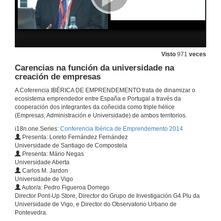
¿Qúe se fai en Europa?
23 de out. de 2014
Visto
971
veces
Carencias na función da universidade na
Sesón de Apertura da Xornada Científica
creación de empresas
24 de out. de 2014
A Coferencia IBÉRICA DE EMPRENDEMENTO trata de dinamizar o
ecosistema emprendedor entre España e Portugal a través da
cooperación dos integrantes da coñecida como triple hélice
GEM EUROACE: unha medida da actividade emprendedora transrexional e transnacional
(Empresas, Administración e Universidade) de ambos territorios.
24 de out. de 2014
i18n.one.Series:
Conferencia Ibérica de Emprendemento 2014
Presenta: Loreto Fernández Fernández
Universidade de Santiago de Compostela
Presenta: Mário Negas
GEM EUROACE: una medida de la actividad emprendedora transregional y transnacional. Cuestións
Universidade Aberta
Carlos M. Jardon
24 de out. de 2014
Universidade de Vigo
Autor/a: Pedro Figueroa Dorrego
Director Pont-Up Store, Director do Grupo de Investigación G4 Plu da
Atopando a intención emprendedora do estudante universitario
Universidade de Vigo, e Director do Observatorio Urbano de
Pontevedra.
24 de out. de 2014