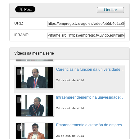
Ocultar
Novos modelos de aprendizaxe na competencia emprendedora en alumnos de ensinanza obrigatoria
URL:
24 de out. de 2014
IFRAME:
Empreendedorismo Sustentável-o desafio da educação
24 de out. de 2014
Vídeos da mesma serie
Carencias na función da universidade na creación de empresas
24 de out. de 2014
Intraemprendemento na universidade: o caso da creación do grado Multimedia da UOC
24 de out. de 2014
Emprendemento e creación de empresas na universidade
24 de out. de 2014