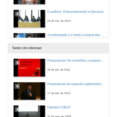
Cuestións. Emprendemento e Educación
24 de out. de 2014
A lexitimidade e o medo a emprender. España vs Francia
24 de out. de 2014
Tamén che interesan
The Anatomy of Business Failure
Presentación 'De enxeñeiro a emprendedor, unha transformación posible'.
24 de out. de 2014
29 de set. de 2011
O concepto de emprendedor e a empresa familiar
Presentación de espectro-radiómetros ASD
24 de out. de 2014
17 de abr. de 2012
A capacitação do Projeto Empresarial
Palestra COEGT
24 de out. de 2014
31 de mar. de 2009