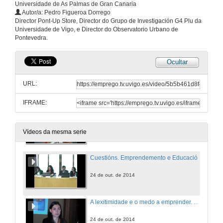
Universidade de As Palmas de Gran Canaria
Autor/a: Pedro Figueroa Dorrego
Director Pont-Up Store, Director do Grupo de Investigación G4 Plu da
Carencias na función da universidade na creación de empresas
Universidade de Vigo, e Director do Observatorio Urbano de
Pontevedra.
24 de out. de 2014
Ocultar
Intraemprendemento na universidade: o caso da creación do grado Multimedia da UOC
URL:
24 de out. de 2014
IFRAME:
Emprendemento e creación de empresas na universidade
24 de out. de 2014
Vídeos da mesma serie
Cuestións. Emprendemento e Educación
24 de out. de 2014
A lexitimidade e o medo a emprender. España vs Francia
24 de out. de 2014