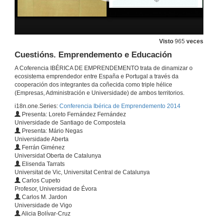
GEM EUROACE: unha medida da actividade emprendedora transrexional e transnacional
24 de out. de 2014
Visto
965
veces
Cuestións. Emprendemento e Educación
GEM EUROACE: una medida de la actividad emprendedora transregional y transnacional. Cuestións
A Coferencia IBÉRICA DE EMPRENDEMENTO trata de dinamizar o
ecosistema emprendedor entre España e Portugal a través da
24 de out. de 2014
cooperación dos integrantes da coñecida como triple hélice
(Empresas, Administración e Universidade) de ambos territorios.
i18n.one.Series:
Conferencia Ibérica de Emprendemento 2014
Atopando a intención emprendedora do estudante universitario
Presenta: Loreto Fernández Fernández
Universidade de Santiago de Compostela
24 de out. de 2014
Presenta: Mário Negas
Universidade Aberta
Ferrán Giménez
Novos modelos de aprendizaxe na competencia emprendedora en alumnos de ensinanza obrigatoria
Universidat Oberta de Catalunya
Elisenda Tarrats
24 de out. de 2014
Universitat de Vic, Universitat Central de Catalunya
Carlos Cupeto
Profesor, Universidad de Évora
Carlos M. Jardon
Empreendedorismo Sustentável-o desafio da educação
Universidade de Vigo
Alicia Bolívar-Cruz
24 de out. de 2014