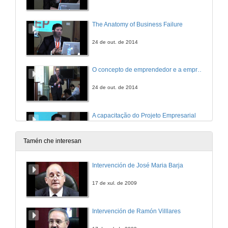
The Anatomy of Business Failure
24 de out. de 2014
O concepto de emprendedor e a empresa familiar
24 de out. de 2014
A capacitação do Projeto Empresarial
24 de out. de 2014
Tamén che interesan
A interacción entre os sistemas contábeis de xestión e o emprendemento: unha revisión da literaria
Intervención de José Maria Barja
24 de out. de 2014
17 de xul. de 2009
A methodology aproach to promote entreperneuship - from research to start-ups
Intervención de Ramón Villlares
24 de out. de 2014