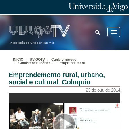
TOGGLE
Toggle
SEARCH
navigatio
A televisión da UVigo en Internet
INICIO
UVIGOTV
Canle emprego
Conferencia Ibérica
...
Emprendement
...
Emprendemento rural, urbano,
social e cultural. Coloquio
23 de out. de 2014
Spot Pont-Up Store
25 de nov. de 2014