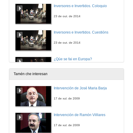
Inversores e Invertidos. Coloquio
23 de out. de 2014
Inversores e Invertidos. Cuestións
23 de out. de 2014
¿Qúe se fai en Europa?
23 de out. de 2014
Tamén che interesan
Sesón de Apertura da Xornada Científica
Intervención de José Maria Barja
24 de out. de 2014
17 de xul. de 2009
GEM EUROACE: unha medida da actividade emprendedora transrexional e transnacional
Intervención de Ramón Villlares
24 de out. de 2014
17 de xul. de 2009