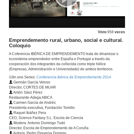
Reportaje Pont-Up Store
25 de nov. de 2014
Visto
958
veces
Sesión de Apertura da Xornada Técnica
Emprendemento rural, urbano, social e cultural.
17 de xul. de 2015
Coloquio
A Coferencia IBÉRICA DE EMPRENDEMENTO trata de dinamizar o
ecosistema emprendedor entre España e Portugal a través da
Conferencia Inaugural
cooperación dos integrantes da coñecida como triple hélice
(Empresas, Administración e Universidade) de ambos territorios.
23 de out. de 2014
i18n.one.Series:
Conferencia Ibérica de Emprendemento 2014
Germán García Veloso
Conferencia Inaugural. Cuestións
Director, CORTES DE MUAR
Antón Sáez Pérez
23 de out. de 2014
Restaurante-Adega ABICA
Carmen García de Andrés
Presidenta executiva, Fundación Tomillo
Raquel Ibáñez Pera
O ecosistema emprendedor. Intervención de Xosé Iglesias
CEO, Science Fantasy S.L. Escola de Ciencia
Modera: Antonio Domingo Tudó
23 de out. de 2014
Director, Escola de Emprendemento de A Coruña
Autor/a: Pedro Figueroa Dorrego