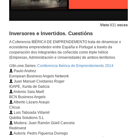
Conferencia Inaugural. Cuestións
23 de out. de 2014
Visto
931
veces
O ecosistema emprendedor. Intervención de Xosé Iglesias
Inversores e Invertidos. Cuestións
A Coferencia IBÉRICA DE EMPRENDEMENTO trata de dinamizar o
23 de out. de 2014
ecosistema emprendedor entre España e Portugal a través da
cooperación dos integrantes da coñecida como triple hélice
(Empresas, Administración e Universidade) de ambos territorios.
O ecosistema emprendedor. Coloquio
i18n.one.Series:
Conferencia Ibérica de Emprendemento 2014
23 de out. de 2014
Paulo Andrez
European Business Angels Network
Juan Manuel Cividanes Roger
Universidade e emprendemento
IGAPE, Xunta de Galicia
Antonio Sala Martí
23 de out. de 2014
BCN Business Angels
Alberto Lázaro Araujo
Clicua
Luis Taboada Villamil
Universidade e emprendemento. Cuestións
Qubitia Solutions S.L
Modera: Juan Ramón Güell Cancela
23 de out. de 2014
Redinvest
Autor/a: Pedro Figueroa Dorrego