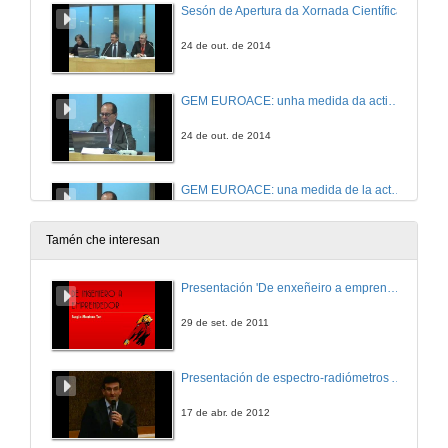
Sesón de Apertura da Xornada Científica
24 de out. de 2014
GEM EUROACE: unha medida da actividade emprendedora transrexional e transnacional
24 de out. de 2014
GEM EUROACE: una medida de la actividad emprendedora transregional y transnacional. Cuestións
24 de out. de 2014
Tamén che interesan
Atopando a intención emprendedora do estudante universitario
Presentación 'De enxeñeiro a emprendedor, unha transformación posible'.
24 de out. de 2014
29 de set. de 2011
Novos modelos de aprendizaxe na competencia emprendedora en alumnos de ensinanza obrigatoria
Presentación de espectro-radiómetros ASD
24 de out. de 2014
17 de abr. de 2012