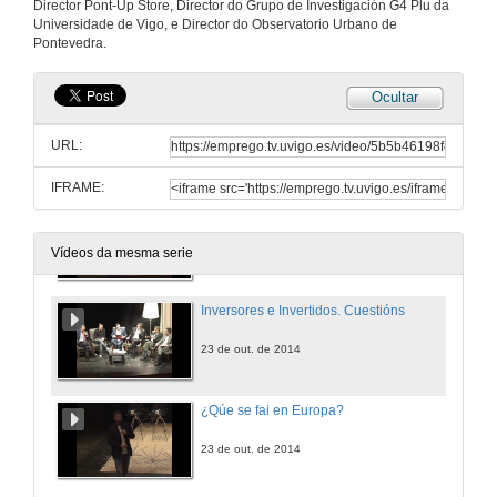
Director Pont-Up Store, Director do Grupo de Investigación G4 Plu da
Emprendemento rural, urbano, social e cultural. Coloquio
Universidade de Vigo, e Director do Observatorio Urbano de
Pontevedra.
23 de out. de 2014
Ocultar
Emprendemento rural, urbano, social e cultural. Cuestións
URL:
23 de out. de 2014
IFRAME:
Inversores e Invertidos. Coloquio
23 de out. de 2014
Vídeos da mesma serie
Inversores e Invertidos. Cuestións
23 de out. de 2014
¿Qúe se fai en Europa?
23 de out. de 2014